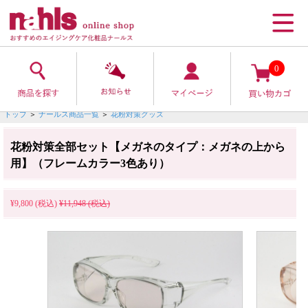
0
トップ
＞
ナールス商品一覧
＞
花粉対策グッズ
花粉対策全部セット【メガネのタイプ：メガネの上から
用】（フレームカラー3色あり）
¥9,800 (税込)
¥11,948 (税込)