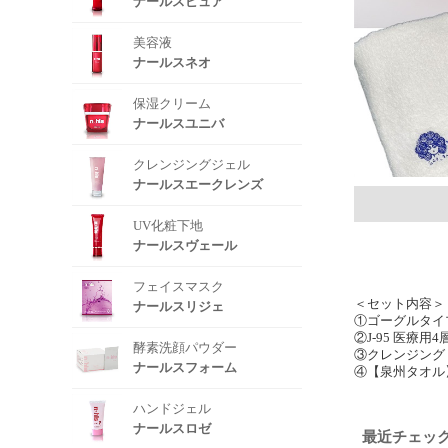
ナールスピュア
美容液
ナールスネオ
保湿クリーム
ナールスユニバ
クレンジングジェル
ナールスエークレンズ
UV化粧下地
ナールスヴェール
フェイスマスク
＜セット内容＞
ナールスリジェ
①ゴーグルタイ
②J-95 医療用
酵素洗顔パウダー
③クレンジング「
ナールスフォーム
④【泉州タオル
ハンドジェル
ナールスロゼ
最近チェッ