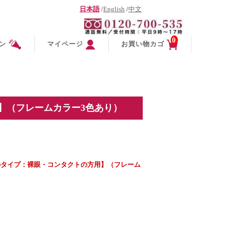
日本語
/
English
/
中文
0
ン
マイページ
お買い物カゴ
】（フレームカラー3色あり）
のタイプ：裸眼・コンタクトの方用】（フレーム