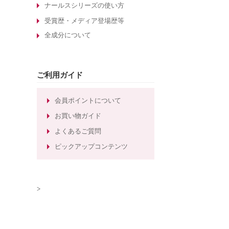
酵素洗顔について
ナールスシリーズの使い方
エイジングケア化粧品の選び方
受賞歴・メディア登場歴等
全成分について
敏感肌化粧品の選び方
30代のエイジングケア化粧品
たるみ毛穴ケアの化粧水
ご利用ガイド
しわ対策のエイジングケア化粧品
ほうれい線対策のエイジングケア化
会員ポイントについて
粧品
お買い物ガイド
ほうれい線ケアのエイジングケア化
よくあるご質問
粧水
ピックアップコンテンツ
>