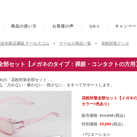
商品の使い方
お客様の声
Q&A
キャンペー
合化粧品通販 ナールスコム
»
ナールス商品一覧
»
花粉対策グッズ
全部セット【メガネのタイプ：裸眼・コンタクトの方用
めの「花粉対策全部セット」。
な「入れない・吸わない・残さない」をすべてサポートします。
花粉対策全部セット【メガネ
カラー3色あり）
販売価格:
¥11,948
(税込)
特別価格:
¥9,800
(税込)
バリエーション