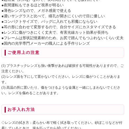
●夜間運転もできるほど視界が明るい
●薄色レンズなので、メガネ感覚で使える
●濃いサングラスと比べて、瞳孔が開きにくいので目に優しい
●コンパクトサイズで、バッグに入れても邪魔にならない
●耳の形に合わせて変形するので、自分サイズにカスタマイズできる
●レンズに傷がつきにくく丈夫で、有害光線カット効果が長持ち
●フレームは形状記憶素材のため、お尻で踏んでもつぶれないくらい丈夫
●国内の光学専門メーカーの職人による手作りレンズ
ご使用上の注意
(1) プラスチックレンズも強い衝撃があれば破損する可能性がありますので、ご
注意ください。
(2) レンズ面を下にして置かないでください。レンズに傷がつくことがありま
す。
(3) 高温の所に置いたり、傷をつけるような金属と一緒にしまわないでくださ
い。レンズを傷めることがあります。
お手入れ方法
◇レンズの拭き方：柔らかい布で軽く拭き取ってください。砂ぼこりなどが付
着しているときは、埃を払ってから拭いてください。