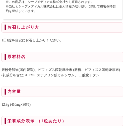
※この商品は、シープメディカル株式会社から直送されます。
※当社とシープメディカル株式会社は個人情報の取り扱いに関して機密保持契
約を締結しています。
お召し上がり方
1日1錠を目安にお召し上がりください。
原材料名
澱粉分解物(国内製造)、ビフィズス菌乾燥粉末 (澱粉、ビフィズス菌乾燥原末)
(乳成分を含む) /HPMC ステアリン酸カルシウム、 二酸化チタン
内容量
12.3g (410mg×30粒)
栄養成分表示 （1粒あたり）