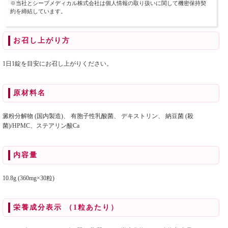
※当社とシープメディカル株式会社は個人情報の取り扱いに関して機密保持契
約を締結しています。
お召し上がり方
1日1錠を目安にお召し上がりください。
原材料名
澱粉分解物 (国内製造)、 有胞子性乳酸菌、 デキストリン、 納豆菌 (殺
菌)/HPMC、ステアリン酸Ca
内容量
10.8g (360mg×30粒)
栄養成分表示 （1粒あたり）