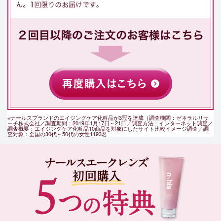
※ナールスブランドのエイジングケア化粧品が3冠を達成（調査機関：ゼネラルリサ
ーチ株式会社／調査期間：2019年1月17日～21日／調査方法：インターネット調査／
調査概要：エイジングケア化粧品10商品を対象にしたサイト比較イメージ調査／調
査対象：全国の30代～50代の女性1193名