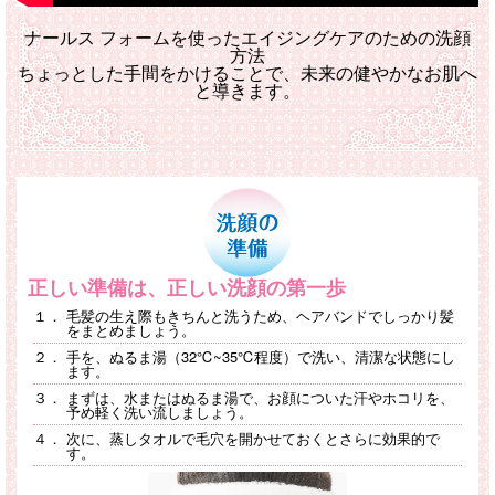
ナールス フォームを使ったエイジングケアのための洗顔
方法
ちょっとした手間をかけることで、未来の健やかなお肌へ
と導きます。
正しい準備は、正しい洗顔の第一歩
１．
毛髪の生え際もきちんと洗うため、
ヘアバンドでしっかり髪
をまとめましょう。
２．
手を、ぬるま湯（32℃~35℃程度）で洗い、清潔な状態にし
ます。
３．
まずは、水またはぬるま湯で、お顔についた汗やホコリを、
予め軽く洗い流しましょう。
４．
次に、蒸しタオルで毛穴を開かせておくとさらに効果的で
す。