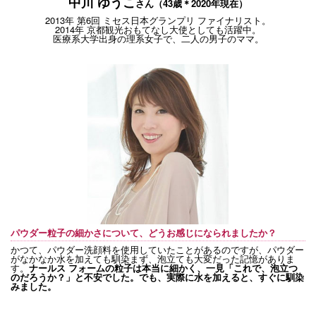
中川 ゆうこ
さん
（43歳＊2020年現在）
2013年 第6回 ミセス日本グランプリ ファイナリスト。
2014年 京都観光おもてなし大使としても活躍中。
医療系大学出身の理系女子で、二人の男子のママ。
パウダー粒子の細かさについて、どうお感じになられましたか？
かつて、パウダー洗顔料を使用していたことがあるのですが、パウダー
がなかなか水を加えても馴染まず、泡立ても大変だった記憶がありま
す。
ナールス フォームの粒子は本当に細かく、一見「これで、泡立つ
のだろうか？」と不安でした。でも、実際に水を加えると、すぐに馴染
みました。