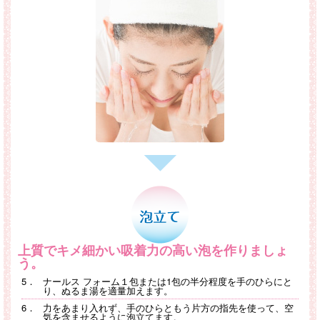
上質でキメ細かい吸着力の高い泡を作りましょ
う。
5．
ナールス フォーム１包または1包の半分程度を手のひらにと
り、
ぬるま湯を適量加えます。
6．
力をあまり入れず、手のひらともう片方の指先を使って、
空
気を含ませるように泡立てます。