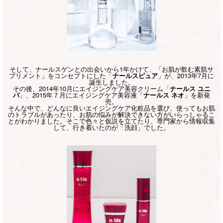
そして、ナールスゲンとの出会いから1年かけて、「お肌が飲む素肌サ
プリメント」をコンセプトにした「
ナールスピュア
」が、2013年7月に
誕生しました。
その後、2014年10月にエイジングケア美容クリーム「
ナールス ユニ
バ
」、2015年７月にエイジングケア美容液「
ナールス ネオ
」を新発
売。
そんな中で、どんなに良いエイジングケア化粧品を選び、使ってもお肌
のトラブルがあったり、お肌の悩みが解決できない方がいらっしゃるこ
とがわかりました。そこで色々と仮説を立てたり、専門家から情報収集
して、行き着いたのが「洗顔」でした。