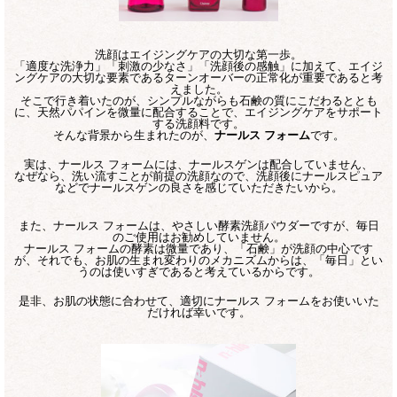
洗顔はエイジングケアの大切な第一歩。
「適度な洗浄力」「刺激の少なさ」「洗顔後の感触」に加えて、エイジ
ングケアの大切な要素であるターンオーバーの正常化が重要であると考
えました。
そこで行き着いたのが、シンプルながらも石鹸の質にこだわるととも
に、天然パパインを微量に配合することで、エイジングケアをサポート
する洗顔料です。
そんな背景から生まれたのが、
ナールス フォーム
です。
実は、ナールス フォームには、ナールスゲンは配合していません、
なぜなら、洗い流すことが前提の洗顔なので、洗顔後にナールスピュア
などでナールスゲンの良さを感じていただきたいから。
また、ナールス フォームは、やさしい酵素洗顔パウダーですが、毎日
のご使用はお勧めしていません。
ナールス フォームの酵素は微量であり、「石鹸」が洗顔の中心です
が、それでも、お肌の生まれ変わりのメカニズムからは、「毎日」とい
うのは使いすぎであると考えているからです。
是非、お肌の状態に合わせて、適切にナールス フォームをお使いいた
だければ幸いです。