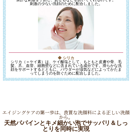
刺激の少ない洗顔のために配合しました。
◆ シリカ
シリカ（＝ケイ素）は、ケイ酸塩として、もともと皮膚や骨、毛
髪、爪、血管、細胞壁などに含まれている成分です。滑らかな洗
顔をサポートするとともに、パウダーが湿気などによってかたま
ってしまうのを防ぐために配合しました。
エイジングケアの第一歩は、良質な洗顔料による正しい洗顔
から。
天然パパインとキメ細かい泡でサッパリ＆しっ
とりを同時に実現