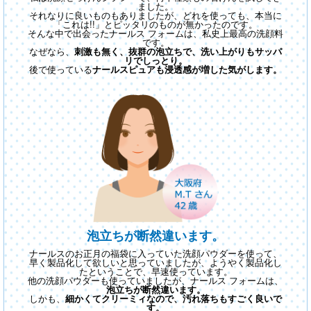
ました。
それなりに良いものもありましたが、どれを使っても、本当に
「これは!!」と
ピッタリのものが無かったのです。
そんな中で出会ったナールス フォームは、私史上最高の洗顔料
です。
なぜなら、
刺激も無く、抜群の泡立ちで、洗い上がりもサッパ
リでしっとり。
後で使っている
ナールスピュアも浸透感が増した気がします。
泡立ちが断然違います。
ナールスのお正月の福袋に入っていた洗顔パウダーを使って、
早く製品化して欲しいと思っていましたが、ようやく製品化し
たということで、早速使っています。
他の洗顔パウダーも使っていましたが、ナールス フォームは、
泡立ちが断然違います。
しかも、
細かくてクリーミィなので、汚れ落ちもすごく良いで
す。