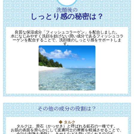
洗顔後の
しっとり感の秘密は？
良質な保湿成分「フィッシュコラーゲン」を配合しました。
水になじみやすく洗顔を妨げない潤い成分であるフィッシュコラ
ーゲンを配合することで、洗顔後のしっとり感をサポートしま
す。
その他の成分の役割は？
◆ タルク
タルクは、滑石（かっせき）と呼ばれる鉱石の一種です。
お肌の表面を滑らかにして皮膚同士の摩擦を軽減させることで、
余計な刺激を予防し、あせもなどを防いでくれるのです。