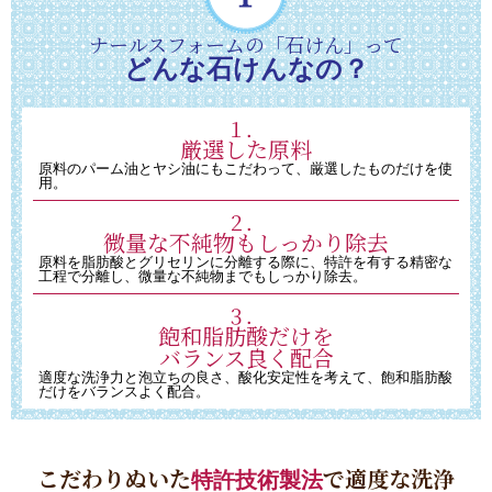
ナールスフォームの「石けん」って
どんな石けんなの？
１．
厳選した原料
原料のパーム油とヤシ油にもこだわって、厳選したものだけを使
用。
２．
微量な不純物もしっかり除去
原料を脂肪酸とグリセリンに分離する際に、特許を有する精密な
工程で分離し、
微量な不純物までもしっかり除去。
３．
飽和脂肪酸だけを
バランス良く配合
適度な洗浄力と泡立ちの良さ、酸化安定性を考えて、飽和脂肪酸
だけをバランスよく配合。
こだわりぬいた
特許技術製法
で
適度な洗浄