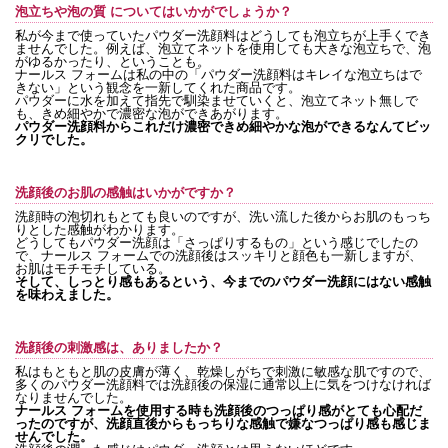
泡立ちや泡の質 についてはいかがでしょうか？
私が今まで使っていたパウダー洗顔料はどうしても泡立ちが上手くでき
ませんでした。例えば、泡立てネットを使用しても大きな泡立ちで、泡
がゆるかったり、ということも。
ナールス フォームは私の中の「パウダー洗顔料はキレイな泡立ちはで
きない」という観念を一新してくれた商品です。
パウダーに水を加えて指先で馴染ませていくと、泡立てネット無しで
も、きめ細やかで濃密な泡ができあがります。
パウダー洗顔料からこれだけ濃密できめ細やかな泡ができるなんてビッ
クリでした。
洗顔後のお肌の感触はいかがですか？
洗顔時の泡切れもとても良いのですが、洗い流した後からお肌のもっち
りとした感触がわかります。
どうしてもパウダー洗顔は「さっぱりするもの」という感じでしたの
で、ナールス フォームでの洗顔後はスッキリと顔色も一新しますが、
お肌はモチモチしている。
そして、しっとり感もあるという、今までのパウダー洗顔にはない感触
を味わえました。
洗顔後の刺激感は、ありましたか？
私はもともと肌の皮膚が薄く、乾燥しがちで刺激に敏感な肌ですので、
多くのパウダー洗顔料では洗顔後の保湿に通常以上に気をつけなければ
なりませんでした。
ナールス フォームを使用する時も洗顔後のつっぱり感がとても心配だ
ったのですが、洗顔直後からもっちりな感触で嫌なつっぱり感も感じま
せんでした。