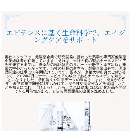
エビデンスに基く生命科学で、エイジ
ングケアをサポート
当社スタッフは、元製薬企業で研究開発に携わった薬学の専門家他製薬
企業経験者が在籍しています。それは、当社の初の製品ナールスピュア
を開発するまでは、医薬品の臨床研究のサポートや医学・薬学出版が事
業の中心だったからです。当社の社長の富本も、製薬企業出身で、医薬
品関連の仕事に30年間続けています。富本が、京都大学出身のご縁があ
って、2012年7月にナールスピュアの成分であるナールスゲンを知るこ
とになりました。学術論文や科学データの豊富さ、また、発見から7
年、産学連携で開発に3年もかけて、安全性や安定性などを確認したこ
とを知るにつれ、「ひょっとしたら、これは従来にはない化粧品を開発
できる可能性がある」と自ら商品開発の企画を進めました。