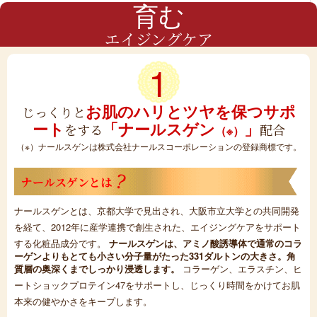
育む
エイジングケア
1
お肌のハリとツヤを保つサポ
じっくりと
ート
「ナールスゲン
」
をする
配合
（※）
（※）ナールスゲンは株式会社ナールスコーポレーションの登録商標です。
ナールスゲンとは
ナールスゲンとは、京都大学で見出され、大阪市立大学との共同開発
を経て、2012年に産学連携で創生された、エイジングケアをサポート
する化粧品成分です。
ナールスゲンは、アミノ酸誘導体で通常のコラ
ーゲンよりもとても小さい分子量がたった331ダルトンの大きさ。角
質層の奥深くまでしっかり浸透します。
コラーゲン、エラスチン、ヒ
ートショックプロテイン47をサポートし、じっくり時間をかけてお肌
本来の健やかさをキープします。