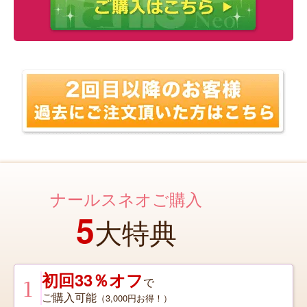
ナールスネオご購入
5
大特典
初回33％オフ
1
で
ご購入可能
（3,000円お得！）