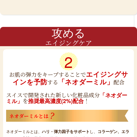
攻める
エイジングケア
2
エイジングサ
お肌の弾力をキープすることで
インを予防
「ネオダーミル」
する
配合
スイスで開発された新しい化粧品成分
「ネオダー
を
！
ミル」
推奨最高濃度(2%)配合
ネオダーミルとは
ネオダーミルとは、
ハリ・弾力因子をサポート
し、
コラーゲン、エラ