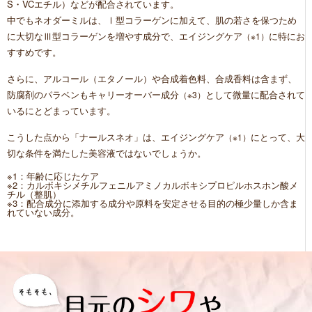
S・VCエチル）などが配合されています。
中でもネオダーミルは、Ⅰ型コラーゲンに加えて、肌の若さを保つため
に大切なⅢ型コラーゲンを増やす成分で、エイジングケア
に特にお
（※1）
すすめです。
さらに、アルコール（エタノール）や合成着色料、合成香料は含まず、
防腐剤のパラベンもキャリーオーバー成分
として微量に配合されて
（※3）
いるにとどまっています。
こうした点から「ナールスネオ」は、エイジングケア
にとって、大
（※1）
切な条件を満たした美容液ではないでしょうか。
※1：年齢に応じたケア
※2：カルボキシメチルフェニルアミノカルボキシプロピルホスホン酸メ
チル（整肌）
※3：配合成分に添加する成分や原料を安定させる目的の極少量しか含ま
れていない成分。