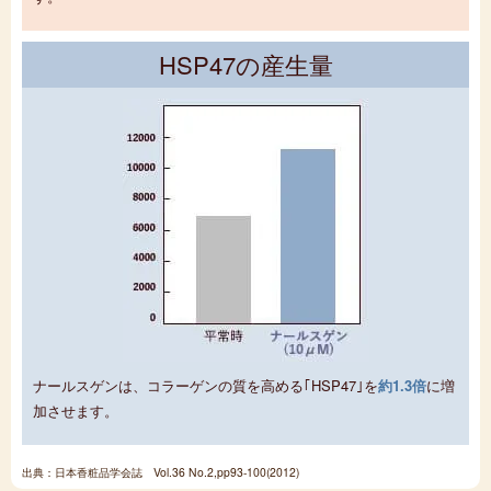
HSP47の産生量
ナールスゲンは、コラーゲンの質を高める｢HSP47｣を
約1.3倍
に増
加させます。
出典：日本香粧品学会誌 Vol.36 No.2,pp93-100(2012)