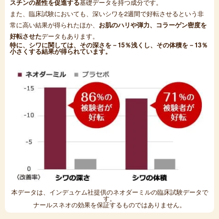
スチンの産性を促進する
基礎データを持つ成分です。
また、臨床試験においても、深いシワを2週間で好転させるという非
常に高い結果が得られたほか、
お肌のハリや弾力、コラーゲン密度を
好転させた
データもあります。
特に、シワに関しては、その深さを－15％浅くし、その体積を－13％
小さくする結果が得られています。
本データは、インデュケム社提供のネオダーミルの臨床試験データで
す。
ナールスネオの効果を保証するものではありません。