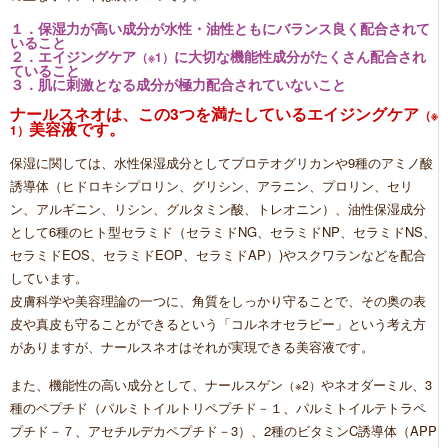
１．保湿力が高い成分が水性・油性ともにバランス良く配合されて
いること
２．エイジングケア
に大切な機能性成分がたくさん配合され
（※1）
ていること
３．肌に刺激となる成分が極力配合されていないこと
ナールスネオは、この3つを満たしているエイジングケア
（※
美容液です。
1）
保湿に関しては、水性保湿成分としてプロテオグリカンや9種のアミノ酸
誘導体（ヒドロキシプロリン、グリシン、アラニン、プロリン、セリ
ン、アルギニン、リシン、グルタミン酸、トレオニン）、油性保湿成分
として6種のヒト型セラミド（セラミドNG、セラミドNP、セラミドNS、
セラミドEOS、セラミドEOP、セラミドAP）)やスクワランなどを配合
しています。
皮膚科学や美容理論の一つに、角質をしっかり守ることで、その奥の表
皮や真皮も守ることができるという「コルネオセラピー」という考え方
がありますが、ナールスネオはそれが実現できる美容液です。
また、機能性の高い成分として、ナールスゲン
やネオダーミル、3
（※2）
種のペプチド（パルミトイルトリペプチド－１、パルミトイルテトラペ
プチド－７、アセチルデカペプチド－3）、2種のビタミンC誘導体（APP