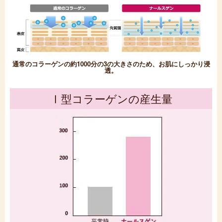
通常のコラーゲンの約1000分の3の大きさのため、
お肌にしっかり浸
透。
Ⅰ型コラーゲンの産生量