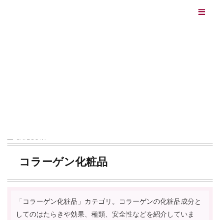
エイジングケアを本気で学ぶ情報サイト｜ナールスエイ
ジングケアアカデミー
最終更新日：2026/08/06
エイジングケア（HOME)
エイジングケア化粧品を考える
CATEGORY
コラーゲン化粧品
「コラーゲン化粧品」カテゴリ。コラーゲンの化粧品成分と
してのはたらきや効果、種類、安全性などを紹介していま