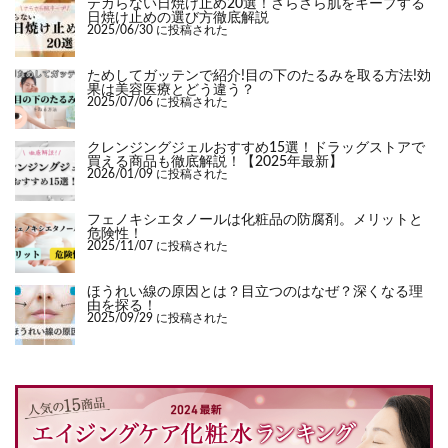
テカらない日焼け止め20選！さらさら肌をキープする
日焼け止めの選び方徹底解説
2025/06/30 に投稿された
ためしてガッテンで紹介!目の下のたるみを取る方法!効
果は美容医療とどう違う？
2025/07/06 に投稿された
クレンジングジェルおすすめ15選！ドラッグストアで
買える商品も徹底解説！【2025年最新】
2026/01/09 に投稿された
フェノキシエタノールは化粧品の防腐剤。メリットと
危険性！
2025/11/07 に投稿された
ほうれい線の原因とは？目立つのはなぜ？深くなる理
由を探る！
2025/09/29 に投稿された