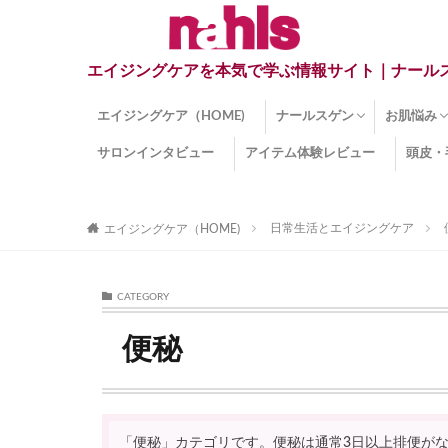
エイジングケアを本気で学ぶ情報サイト｜ナール
エイジングケア（HOME)
ナールスゲン
お肌悩み
サロンインタビュー
アイテム体験レビュー
頭皮・
ナールスゲンとは？
ナールスゲン関連成分
インナー
くすみ
目の下の
しみ
しわ
顔・頭皮
ほうれい
毛穴
手荒れ
乾燥肌
敏感肌
紫外線ダ
薄毛
その他の
日常生活とエイジングケア
エイジングケア（HOME)
CATEGORY
便秘
「便秘」カテゴリです。便秘は通常3日以上排便が