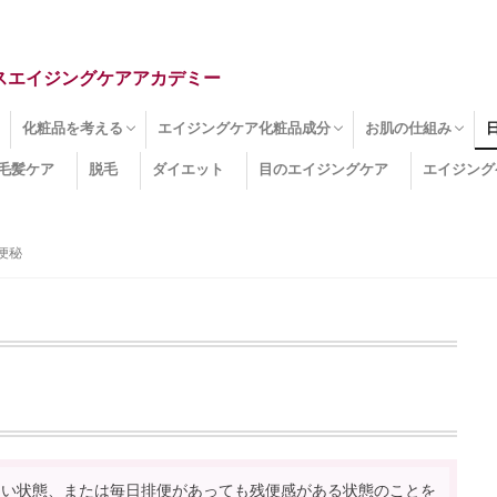
スエイジングケアアカデミー
化粧品を考える
エイジングケア化粧品成分
お肌の仕組み
毛髪ケア
脱毛
ダイエット
目のエイジングケア
エイジング
ドライ肌
クマ
のたるみ
線
メージ
お肌悩み
エイジングケア化粧品
化粧水
美容液
保湿クリーム
酵素洗顔
ハンドクリーム
フェイスマスク
ほうれい線化粧品
コラーゲン化粧品
メイク化粧品
洗顔・クレンジング
オールインワン化粧品
その他の化粧品
エイジングケア化粧品(成分)
セラミド
ネオダーミル
プロテオグリカン
ビタミンC誘導体
コラーゲン
その他の化粧品成分
エイジング
ターンオーバー
皮下組織
表皮
真皮
表皮常在菌
女性ホルモン
その他
便秘
ない状態、または毎日排便があっても残便感がある状態のことを