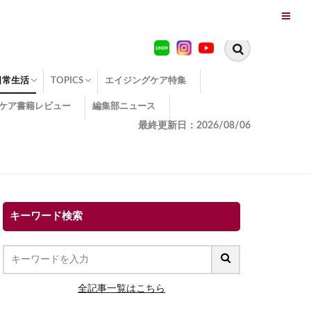
日常生活
TOPICS
エイジングケア特集
ケア書籍レビュー
編集部ニュース
糖化
便秘
エイジングケア TOPICS
コラーゲンサプリの効果
エイジングケアクイズ
季節別のエイジングケア
幸福とエイジングケア
温活でアンチエイジング
イオン導入
エイジングケア3つのポイント
エイジングケアセミナー
エイジングケアトピックス
動画でみるエイジングケア
最終更新日：2026/08/06
キーワード検索
全記事一覧はこちら