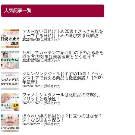
人気記事一覧
テカらない日焼け止め20選！さらさら肌を
キープする日焼け止めの選び方徹底解説
2025/06/30 に投稿された
ためしてガッテンで紹介!目の下のたるみを
取る方法!効果は美容医療とどう違う？
2025/07/06 に投稿された
クレンジングジェルおすすめ15選！ドラッ
グストアで買える商品も徹底解説！【2025
年最新】
2026/01/09 に投稿された
フェノキシエタノールは化粧品の防腐剤。
メリットと危険性！
2025/11/07 に投稿された
ほうれい線の原因とは？目立つのはなぜ？
深くなる理由を探る！
2025/09/29 に投稿された