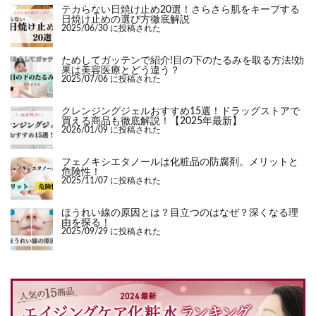
テカらない日焼け止め20選！さらさら肌をキープする
日焼け止めの選び方徹底解説
2025/06/30 に投稿された
ためしてガッテンで紹介!目の下のたるみを取る方法!効
果は美容医療とどう違う？
2025/07/06 に投稿された
クレンジングジェルおすすめ15選！ドラッグストアで
買える商品も徹底解説！【2025年最新】
2026/01/09 に投稿された
フェノキシエタノールは化粧品の防腐剤。メリットと
危険性！
2025/11/07 に投稿された
ほうれい線の原因とは？目立つのはなぜ？深くなる理
由を探る！
2025/09/29 に投稿された