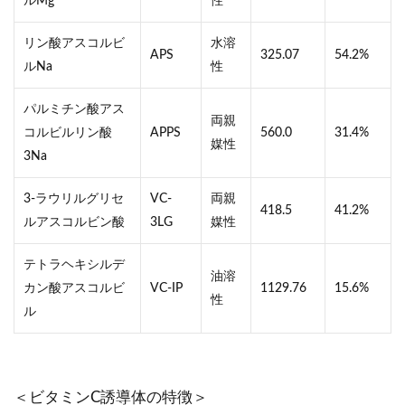
ルMg
性
リン酸アスコルビ
水溶
APS
325.07
54.2%
ルNa
性
パルミチン酸アス
両親
コルビルリン酸
APPS
560.0
31.4%
媒性
3Na
3-ラウリルグリセ
VC-
両親
418.5
41.2%
ルアスコルビン酸
3LG
媒性
テトラヘキシルデ
油溶
カン酸アスコルビ
VC-IP
1129.76
15.6%
性
ル
＜ビタミンC誘導体の特徴＞