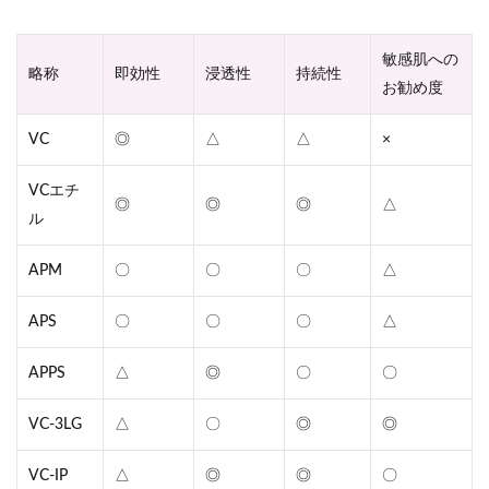
敏感肌への
略称
即効性
浸透性
持続性
お勧め度
VC
◎
△
△
×
VCエチ
◎
◎
◎
△
ル
APM
〇
〇
〇
△
APS
〇
〇
〇
△
APPS
△
◎
〇
〇
VC-3LG
△
〇
◎
◎
VC-IP
△
◎
◎
〇