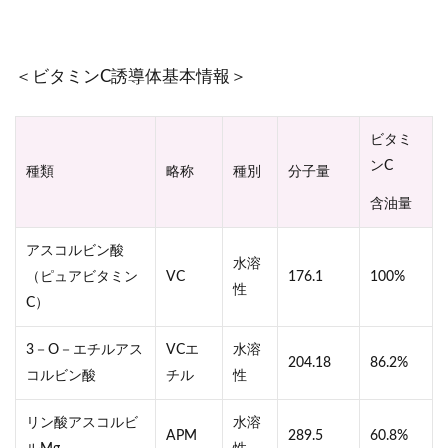
＜ビタミンC誘導体基本情報＞
ビタミ
ンC
種類
略称
種別
分子量
含油量
アスコルビン酸
水溶
（ピュアビタミン
VC
176.1
100%
性
C）
3－O－エチルアス
VCエ
水溶
204.18
86.2%
コルビン酸
チル
性
リン酸アスコルビ
水溶
APM
289.5
60.8%