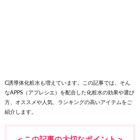
ご購入にあたっては、各商品に記載されている内容・商品説明を
ご確認ください。
当社スタッフ以外の執筆者・監修者は商品選定には関与していま
せん。
いま、大人気のAPPS化粧水。あなたは、高浸透型ビタ
ミンC誘導体「APPS」(アプレシエ)って、ご存知でし
ょうか？最近では、そのエイジングケアへの期待から
人気の高い成分で、APPS(アプレシエ)配合のビタミン
C誘導体化粧水も増えています。この記事では、そん
なAPPS（アプレシエ）を配合した化粧水の効果や選び
方、オススメや人気、ランキングの高いアイテムをご
紹介します。
＜この記事の大切なポイント＞