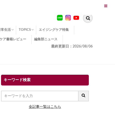
日常生活
TOPICS
エイジングケア特集
ケア書籍レビュー
編集部ニュース
糖化
便秘
エイジングケア TOPICS
コラーゲンサプリの効果
エイジングケアクイズ
季節別のエイジングケア
幸福とエイジングケア
温活でアンチエイジング
イオン導入
エイジングケア3つのポイント
エイジングケアセミナー
エイジングケアトピックス
動画でみるエイジングケア
最終更新日：2026/08/06
キーワード検索
全記事一覧はこちら