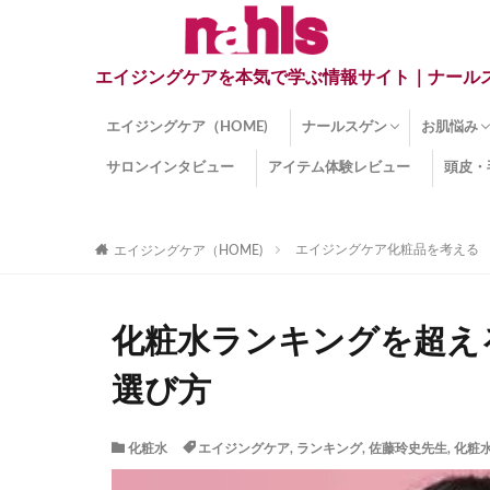
エイジングケアを本気で学ぶ情報サイト｜ナール
エイジングケア（HOME)
ナールスゲン
お肌悩み
サロンインタビュー
アイテム体験レビュー
頭皮・
ナールスゲンとは？
ナールスゲン関連成分
インナー
くすみ
目の下の
しみ
しわ
顔・頭皮
ほうれい
毛穴
手荒れ
乾燥肌
敏感肌
紫外線ダ
薄毛
その他の
エイジングケア化粧品を考える
エイジングケア（HOME)
化粧水ランキングを超え
選び方
化粧水
エイジングケア
,
ランキング
,
佐藤玲史先生
,
化粧