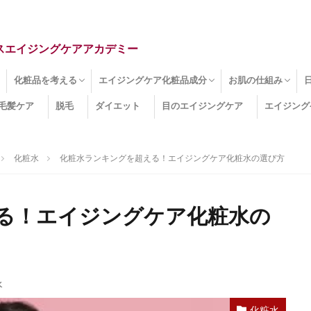
スエイジングケアアカデミー
化粧品を考える
エイジングケア化粧品成分
お肌の仕組み
毛髪ケア
脱毛
ダイエット
目のエイジングケア
エイジング
ドライ肌
クマ
のたるみ
線
メージ
お肌悩み
エイジングケア化粧品
化粧水
美容液
保湿クリーム
酵素洗顔
ハンドクリーム
フェイスマスク
ほうれい線化粧品
コラーゲン化粧品
メイク化粧品
洗顔・クレンジング
オールインワン化粧品
その他の化粧品
エイジングケア化粧品(成分)
セラミド
ネオダーミル
プロテオグリカン
ビタミンC誘導体
コラーゲン
その他の化粧品成分
エイジング
ターンオーバー
皮下組織
表皮
真皮
表皮常在菌
女性ホルモン
その他
化粧水
化粧水ランキングを超える！エイジングケア化粧水の選び方
る！エイジングケア化粧水の
水
化粧水