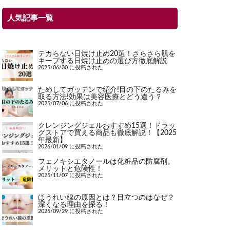
人気記事一覧
テカらない日焼け止め20選！さらさら肌を
キープする日焼け止めの選び方徹底解説
2025/06/30 に投稿された
ためしてガッテンで紹介!目の下のたるみを
取る方法!効果は美容医療とどう違う？
2025/07/06 に投稿された
クレンジングジェルおすすめ15選！ドラッ
グストアで買える商品も徹底解説！【2025
年最新】
2026/01/09 に投稿された
フェノキシエタノールは化粧品の防腐剤。
メリットと危険性！
2025/11/07 に投稿された
ほうれい線の原因とは？目立つのはなぜ？
深くなる理由を探る！
2025/09/29 に投稿された