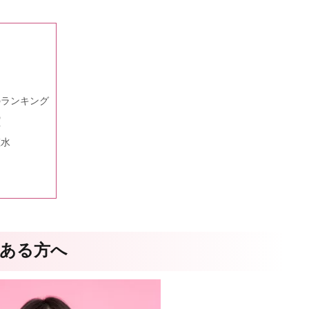
のランキング
識
方
粧水
ある方へ