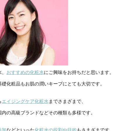
水、
おすすめの化粧水
にご興味をお持ちだと思います。
基礎化粧品もお肌の潤いキープにとても大切です。
ら
エイジングケア化粧水
までさまざまで、
国内の高級ブランドなどその種類も多様です。
添加
などといった
化粧水の役割や目的
もさまざまです。