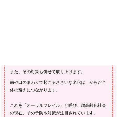
ご確認ください。
当社スタッフ以外の執筆者・監修者は商品選定には関与していま
せん。
今回、サンスターが歯・口まわりのケアなどに関し
て行った「オーラルフレイルに対する意識調査」の
結果を紹介します。
また、その対策も併せて取り上げます。
歯や口のまわりで起こるささいな老化は、からだ全
体の衰えにつながります。
これを「オーラルフレイル」と呼び、超高齢化社会
の現在、その予防や対策が注目されています。