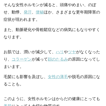
そんな女性ホルモンが減ると、頭痛やめまい、のぼ
せ、動悸、
発汗
、
便秘
ほか、さまざまな更年期障害の
症状が現われます。
また、動脈硬化や骨粗鬆症などの病気にもなりやすく
なります。
お肌では、潤いが減少して、
ハリ
や
ツヤ
がなくなった
り、
コラーゲン
が減って
顔のたるみ
の原因になってし
まいます。
毛髪にも影響を及ぼし、
女性の薄毛
や脱毛の原因にな
ることも。
このように、女性ホルモンはからだの健康にとっても