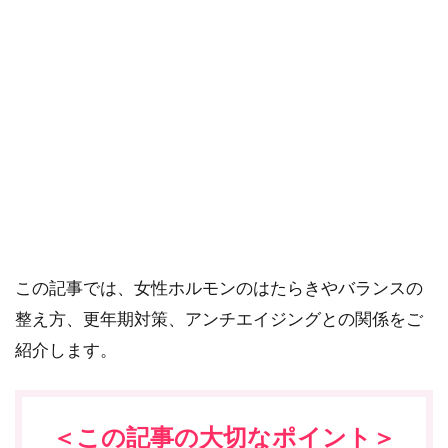
ご確認ください。
当社スタッフ以外の執筆者・監修者は商品選定には関与していま
せん。
女性にとって大切な女性ホルモンには、エストロゲン
とプロゲステロンがあります。
分泌量は30歳前後でピークを迎え、45歳頃の更年期か
ら急激に減少します。
この記事では、女性ホルモンのはたらきやバランスの
整え方、更年期対策、アンチエイジングとの関係をご
紹介します。
＜この記事の大切なポイント＞