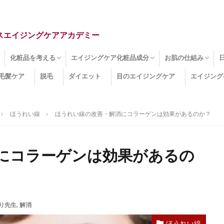
スエイジングケアアカデミー
化粧品を考える
エイジングケア化粧品成分
お肌の仕組み
毛髪ケア
脱毛
ダイエット
目のエイジングケア
エイジング
ドライ肌
クマ
のたるみ
線
メージ
お肌悩み
エイジングケア化粧品
化粧水
美容液
保湿クリーム
酵素洗顔
ハンドクリーム
フェイスマスク
ほうれい線化粧品
コラーゲン化粧品
メイク化粧品
洗顔・クレンジング
オールインワン化粧品
その他の化粧品
エイジングケア化粧品(成分)
セラミド
ネオダーミル
プロテオグリカン
ビタミンC誘導体
コラーゲン
その他の化粧品成分
エイジング
ターンオーバー
皮下組織
表皮
真皮
表皮常在菌
女性ホルモン
その他
ほうれい線
ほうれい線の改善・解消にコラーゲンは効果があるのか？
にコラーゲンは効果があるの
り先生
,
解消
ほうれい線