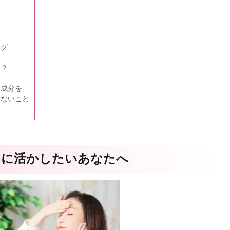
ング
は？
す成分を
さないこと
アに活かしたいあなたへ