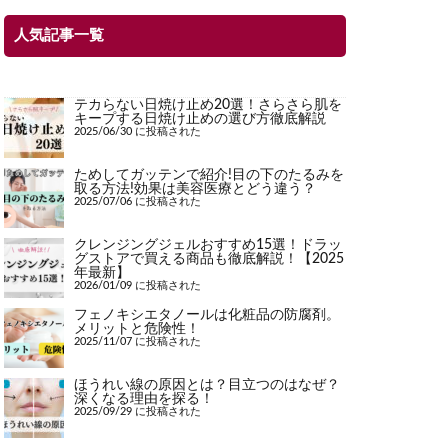
人気記事一覧
テカらない日焼け止め20選！さらさら肌を
キープする日焼け止めの選び方徹底解説
2025/06/30 に投稿された
ためしてガッテンで紹介!目の下のたるみを
取る方法!効果は美容医療とどう違う？
2025/07/06 に投稿された
クレンジングジェルおすすめ15選！ドラッ
グストアで買える商品も徹底解説！【2025
年最新】
2026/01/09 に投稿された
フェノキシエタノールは化粧品の防腐剤。
メリットと危険性！
2025/11/07 に投稿された
ほうれい線の原因とは？目立つのはなぜ？
深くなる理由を探る！
2025/09/29 に投稿された