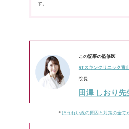
す。
この記事の監修医
STスキンクリニック青
院長
田澤 しおり先
＊
ほうれい線の原因と対策の全て