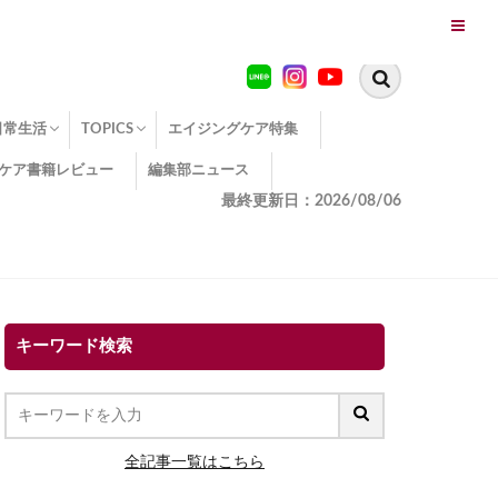
日常生活
TOPICS
エイジングケア特集
ケア書籍レビュー
編集部ニュース
糖化
便秘
エイジングケア TOPICS
コラーゲンサプリの効果
エイジングケアクイズ
季節別のエイジングケア
幸福とエイジングケア
温活でアンチエイジング
イオン導入
エイジングケア3つのポイント
エイジングケアセミナー
エイジングケアトピックス
動画でみるエイジングケア
最終更新日：2026/08/06
キーワード検索
全記事一覧はこちら