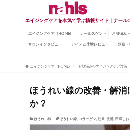
エイジングケアを本気で学ぶ情報サイト｜ナール
エイジングケア（HOME)
ナールスゲン
お肌悩み
サロンインタビュー
アイテム体験レビュー
頭皮・
ナールスゲンとは？
ナールスゲン関連成分
インナー
くすみ
目の下の
しみ
しわ
顔・頭皮
ほうれい
毛穴
手荒れ
乾燥肌
敏感肌
紫外線ダ
薄毛
その他の
お肌悩みのエイジングケア対策
エイジングケア（HOME)
ほうれい線の改善・解消
か？
ほうれい線
ほうれい線
,
コラーゲン
,
効果
,
改善
,
田澤しお