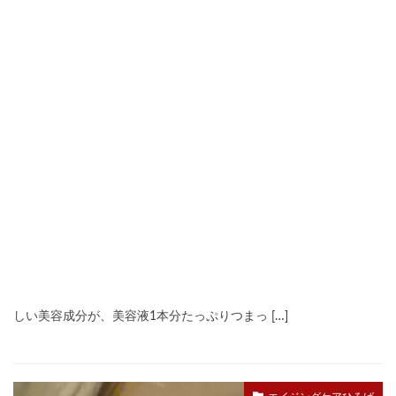
マスクを取って感動！秋の肌リセットに「ナールス
リジェ」 byかしらも
エイジングケアひろば
2024年11月7日
#かしらも
#ナールスゲン
ヒト幹細胞培養液、ナールスゲンなどエイジングケア世代にうれ
しい美容成分が、美容液1本分たっぷりつまっ […]