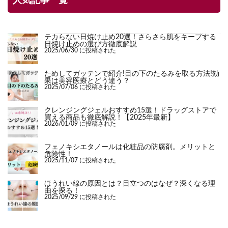
人気記事一覧
テカらない日焼け止め20選！さらさら肌をキープする
日焼け止めの選び方徹底解説
2025/06/30 に投稿された
ためしてガッテンで紹介!目の下のたるみを取る方法!効
果は美容医療とどう違う？
2025/07/06 に投稿された
クレンジングジェルおすすめ15選！ドラッグストアで
買える商品も徹底解説！【2025年最新】
2026/01/09 に投稿された
フェノキシエタノールは化粧品の防腐剤。メリットと
危険性！
2025/11/07 に投稿された
ほうれい線の原因とは？目立つのはなぜ？深くなる理
由を探る！
2025/09/29 に投稿された