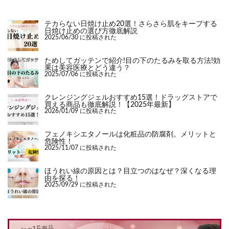
テカらない日焼け止め20選！さらさら肌をキープする
日焼け止めの選び方徹底解説
2025/06/30 に投稿された
ためしてガッテンで紹介!目の下のたるみを取る方法!効
果は美容医療とどう違う？
2025/07/06 に投稿された
クレンジングジェルおすすめ15選！ドラッグストアで
買える商品も徹底解説！【2025年最新】
2026/01/09 に投稿された
フェノキシエタノールは化粧品の防腐剤。メリットと
危険性！
2025/11/07 に投稿された
ほうれい線の原因とは？目立つのはなぜ？深くなる理
由を探る！
2025/09/29 に投稿された