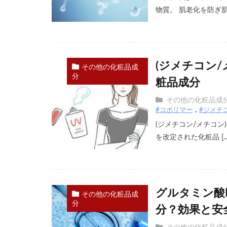
物質。 肌老化を防ぎ肌の
(ジメチコン
その他の化粧品成
分
粧品成分
その他の化粧品成
#コポリマー
#ジメチ
(ジメチコン/メチコン
を改定された化粧品 […
グルタミン酸
その他の化粧品成
分
分？効果と安