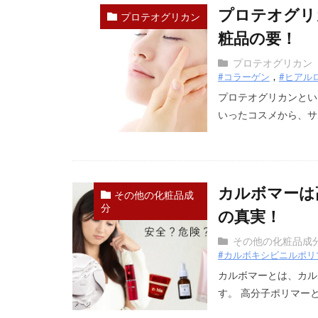
プロテオグリ
プロテオグリカン
粧品の要！
プロテオグリカン
#コラーゲン
#ヒアル
プロテオグリカンとい
いったコスメから、サプ
カルボマーは
その他の化粧品成
分
の真実！
その他の化粧品成
#カルボキシビニルポリ
カルボマーとは、カル
す。 高分子ポリマーと言