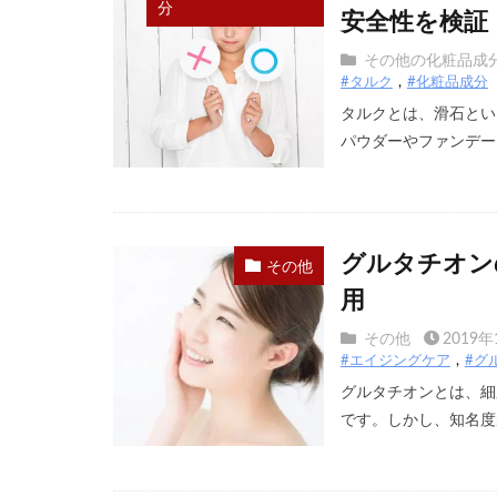
分
安全性を検証
その他の化粧品成
#タルク
#化粧品成分
タルクとは、滑石とい
パウダーやファンデーシ
グルタチオン
その他
用
その他
2019年
#エイジングケア
#グ
グルタチオンとは、細
です。しかし、知名度が