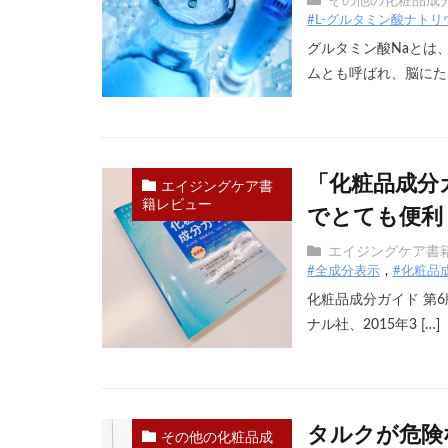
その他の化粧品成
#L-グルタミン酸ナトリ
グルタミン酸Naとは
ムとも呼ばれ、脳にた [
「化粧品成分
エイジングケア書
籍レビュー
でとても便利
エイジングケア書
#全成分表示
#化粧品
化粧品成分ガイド 第
ナル社、2015年3 […]
タルクが危険
その他の化粧品成