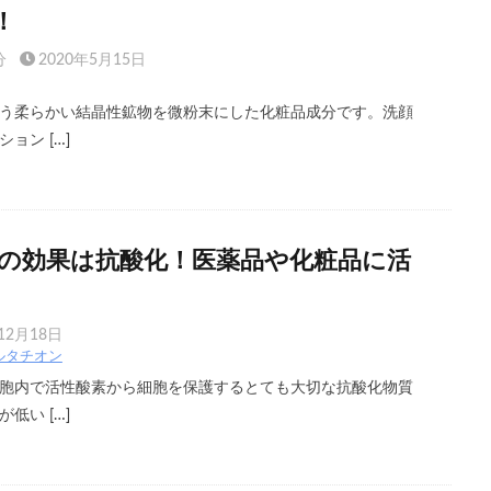
！
分
2020年5月15日
う柔らかい結晶性鉱物を微粉末にした化粧品成分です。洗顔
ョン […]
の効果は抗酸化！医薬品や化粧品に活
12月18日
ルタチオン
胞内で活性酸素から細胞を保護するとても大切な抗酸化物質
低い […]