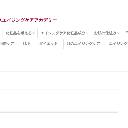
スエイジングケアアカデミー
化粧品を考える
エイジングケア化粧品成分
お肌の仕組み
毛髪ケア
脱毛
ダイエット
目のエイジングケア
エイジング
ドライ肌
クマ
のたるみ
線
メージ
お肌悩み
エイジングケア化粧品
化粧水
美容液
保湿クリーム
酵素洗顔
ハンドクリーム
フェイスマスク
ほうれい線化粧品
コラーゲン化粧品
メイク化粧品
洗顔・クレンジング
オールインワン化粧品
その他の化粧品
エイジングケア化粧品(成分)
セラミド
ネオダーミル
プロテオグリカン
ビタミンC誘導体
コラーゲン
その他の化粧品成分
エイジング
ターンオーバー
皮下組織
表皮
真皮
表皮常在菌
女性ホルモン
その他