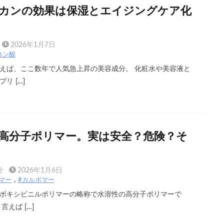
カンの効果は保湿とエイジングケア化
2026年1月7日
ロン酸
えば、ここ数年で人気急上昇の美容成分。 化粧水や美容液と
リ […]
高分子ポリマー。実は安全？危険？そ
分
2026年1月6日
マー
#カルボマー
ボキシビニルポリマーの略称で水溶性の高分子ポリマーで
えば […]