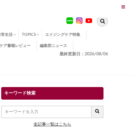
日常生活
TOPICS
エイジングケア特集
ケア書籍レビュー
編集部ニュース
糖化
便秘
エイジングケア TOPICS
コラーゲンサプリの効果
エイジングケアクイズ
季節別のエイジングケア
幸福とエイジングケア
温活でアンチエイジング
イオン導入
エイジングケア3つのポイント
エイジングケアセミナー
エイジングケアトピックス
動画でみるエイジングケア
最終更新日：2026/08/06
キーワード検索
全記事一覧はこちら