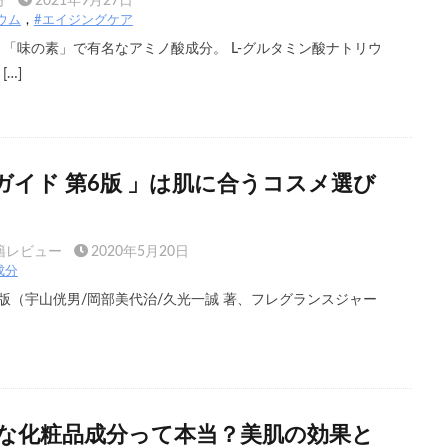
分
2021年9月27日
ウム
#エイジングケア
、「味の素」で有名なアミノ酸成分。 L-グルタミン酸ナトリウ
…]
ガイド 第6版 」は肌に合うコスメ選び
籍レビュー
2020年5月20日
成分
6版（宇山侊男/岡部美代治/久光一誠 著、フレグランスジャー
な化粧品成分って本当？美肌の効果と