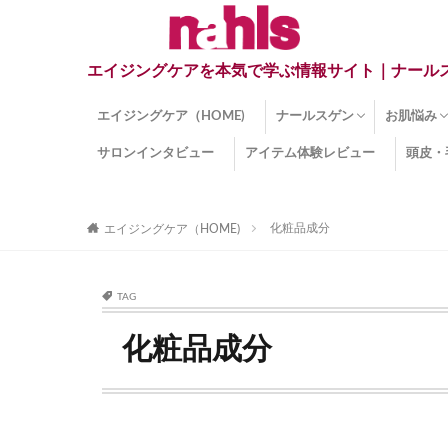
エイジングケアを本気で学ぶ情報サイト｜ナール
エイジングケア（HOME)
ナールスゲン
お肌悩み
サロンインタビュー
アイテム体験レビュー
頭皮・
ナールスゲンとは？
ナールスゲン関連成分
インナー
くすみ
目の下の
しみ
しわ
顔・頭皮
ほうれい
毛穴
手荒れ
乾燥肌
敏感肌
紫外線ダ
薄毛
その他の
化粧品成分
エイジングケア（HOME)
TAG
化粧品成分