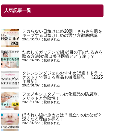
人気記事一覧
テカらない日焼け止め20選！さらさら肌を
キープする日焼け止めの選び方徹底解説
2025/06/30 に投稿された
ためしてガッテンで紹介!目の下のたるみを
取る方法!効果は美容医療とどう違う？
2025/07/06 に投稿された
クレンジングジェルおすすめ15選！ドラッ
グストアで買える商品も徹底解説！【2025
年最新】
2026/01/09 に投稿された
フェノキシエタノールは化粧品の防腐剤。
メリットと危険性！
2025/11/07 に投稿された
ほうれい線の原因とは？目立つのはなぜ？
深くなる理由を探る！
2025/09/29 に投稿された