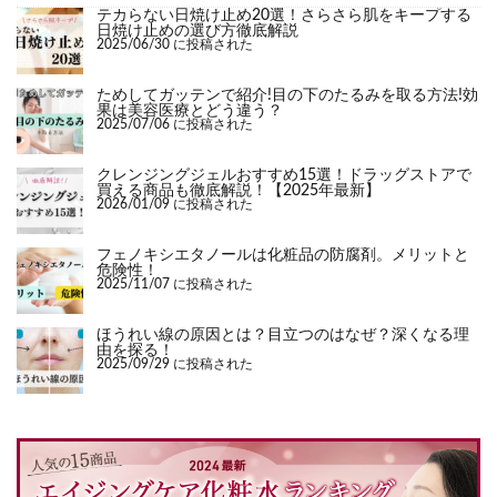
テカらない日焼け止め20選！さらさら肌をキープする
日焼け止めの選び方徹底解説
2025/06/30 に投稿された
ためしてガッテンで紹介!目の下のたるみを取る方法!効
果は美容医療とどう違う？
2025/07/06 に投稿された
クレンジングジェルおすすめ15選！ドラッグストアで
買える商品も徹底解説！【2025年最新】
2026/01/09 に投稿された
フェノキシエタノールは化粧品の防腐剤。メリットと
危険性！
2025/11/07 に投稿された
ほうれい線の原因とは？目立つのはなぜ？深くなる理
由を探る！
2025/09/29 に投稿された