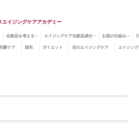
スエイジングケアアカデミー
化粧品を考える
エイジングケア化粧品成分
お肌の仕組み
毛髪ケア
脱毛
ダイエット
目のエイジングケア
エイジング
ドライ肌
クマ
のたるみ
線
メージ
お肌悩み
エイジングケア化粧品
化粧水
美容液
保湿クリーム
酵素洗顔
ハンドクリーム
フェイスマスク
ほうれい線化粧品
コラーゲン化粧品
メイク化粧品
洗顔・クレンジング
オールインワン化粧品
その他の化粧品
エイジングケア化粧品(成分)
セラミド
ネオダーミル
プロテオグリカン
ビタミンC誘導体
コラーゲン
その他の化粧品成分
エイジング
ターンオーバー
皮下組織
表皮
真皮
表皮常在菌
女性ホルモン
その他