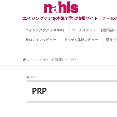
エイジングケアを本気で学ぶ情報サイト｜ナール
エイジングケア（HOME)
ナールスゲン
お肌悩み
サロンインタビュー
アイテム体験レビュー
頭皮・
ナールスゲンとは？
ナールスゲン関連成分
インナー
くすみ
目の下の
しみ
しわ
顔・頭皮
ほうれい
毛穴
手荒れ
乾燥肌
敏感肌
紫外線ダ
薄毛
その他の
PRP
エイジングケア（HOME)
TAG
PRP