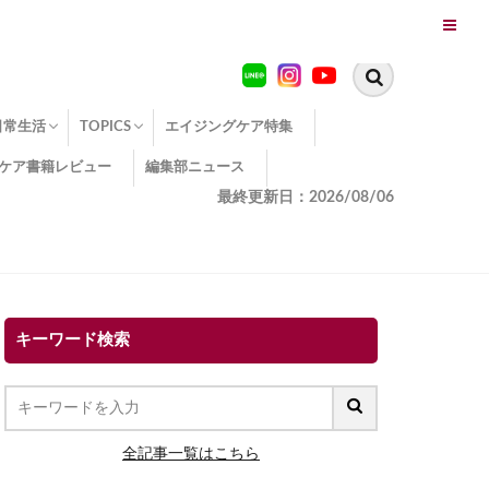
日常生活
TOPICS
エイジングケア特集
ケア書籍レビュー
編集部ニュース
糖化
便秘
エイジングケア TOPICS
コラーゲンサプリの効果
エイジングケアクイズ
季節別のエイジングケア
幸福とエイジングケア
温活でアンチエイジング
イオン導入
エイジングケア3つのポイント
エイジングケアセミナー
エイジングケアトピックス
動画でみるエイジングケア
最終更新日：2026/08/06
キーワード検索
全記事一覧はこちら