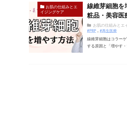
線維芽細胞を
お肌の仕組みとエ
イジングケア
粧品・美容医
お肌の仕組みとエ
#PRP
#再生医療
線維芽細胞はコラーゲ
する原因と「増やす・活