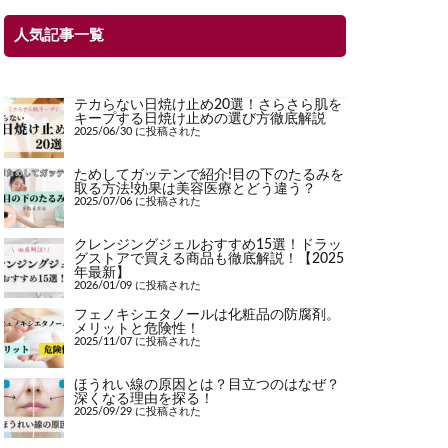
人気記事一覧
テカらない日焼け止め20選！さらさら肌を
キープする日焼け止めの選び方徹底解説
2025/06/30 に投稿された
ためしてガッテンで紹介!目の下のたるみを
取る方法!効果は美容医療とどう違う？
2025/07/06 に投稿された
クレンジングジェルおすすめ15選！ドラッ
グストアで買える商品も徹底解説！【2025
年最新】
2026/01/09 に投稿された
フェノキシエタノールは化粧品の防腐剤。
メリットと危険性！
2025/11/07 に投稿された
ほうれい線の原因とは？目立つのはなぜ？
深くなる理由を探る！
2025/09/29 に投稿された