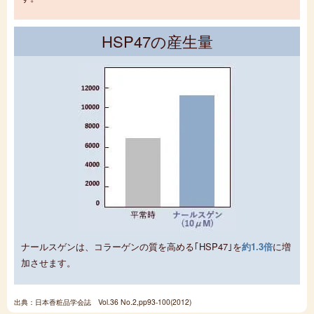
HSP47の産生量
ナールスゲンは、コラーゲンの質を高める｢HSP47｣を
約1.3倍
に増
加させます。
出典：日本香粧品学会誌 Vol.36 No.2,pp93-100(2012)