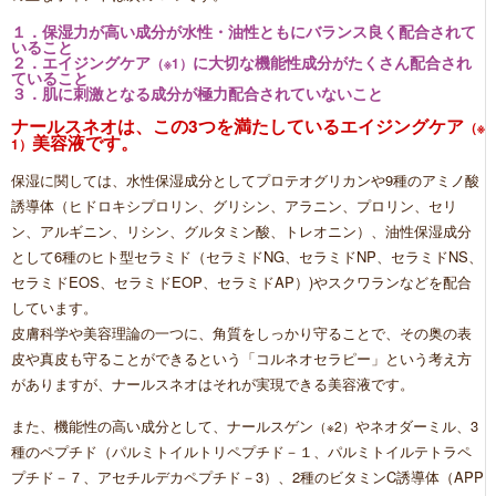
１．保湿力が高い成分が水性・油性ともにバランス良く配合されて
いること
２．エイジングケア
に大切な機能性成分がたくさん配合され
（※1）
ていること
３．肌に刺激となる成分が極力配合されていないこと
ナールスネオは、この3つを満たしているエイジングケア
（※
美容液です。
1）
保湿に関しては、水性保湿成分としてプロテオグリカンや9種のアミノ酸
誘導体（ヒドロキシプロリン、グリシン、アラニン、プロリン、セリ
ン、アルギニン、リシン、グルタミン酸、トレオニン）、油性保湿成分
として6種のヒト型セラミド（セラミドNG、セラミドNP、セラミドNS、
セラミドEOS、セラミドEOP、セラミドAP）)やスクワランなどを配合
しています。
皮膚科学や美容理論の一つに、角質をしっかり守ることで、その奥の表
皮や真皮も守ることができるという「コルネオセラピー」という考え方
がありますが、ナールスネオはそれが実現できる美容液です。
また、機能性の高い成分として、ナールスゲン
やネオダーミル、3
（※2）
種のペプチド（パルミトイルトリペプチド－１、パルミトイルテトラペ
プチド－７、アセチルデカペプチド－3）、2種のビタミンC誘導体（APP