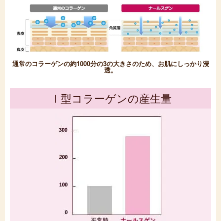
通常のコラーゲンの約1000分の3の大きさのため、
お肌にしっかり浸
透。
Ⅰ型コラーゲンの産生量