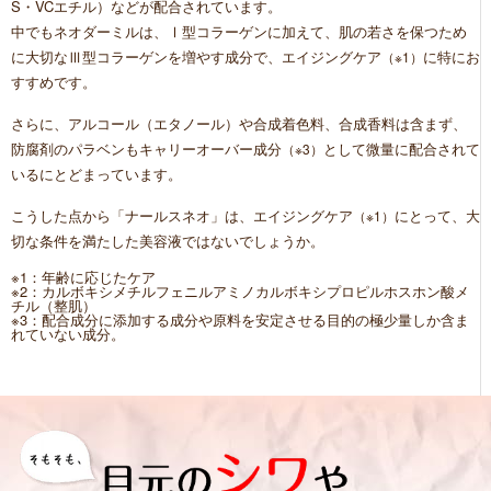
S・VCエチル）などが配合されています。
中でもネオダーミルは、Ⅰ型コラーゲンに加えて、肌の若さを保つため
に大切なⅢ型コラーゲンを増やす成分で、エイジングケア
に特にお
（※1）
すすめです。
さらに、アルコール（エタノール）や合成着色料、合成香料は含まず、
防腐剤のパラベンもキャリーオーバー成分
として微量に配合されて
（※3）
いるにとどまっています。
こうした点から「ナールスネオ」は、エイジングケア
にとって、大
（※1）
切な条件を満たした美容液ではないでしょうか。
※1：年齢に応じたケア
※2：カルボキシメチルフェニルアミノカルボキシプロピルホスホン酸メ
チル（整肌）
※3：配合成分に添加する成分や原料を安定させる目的の極少量しか含ま
れていない成分。