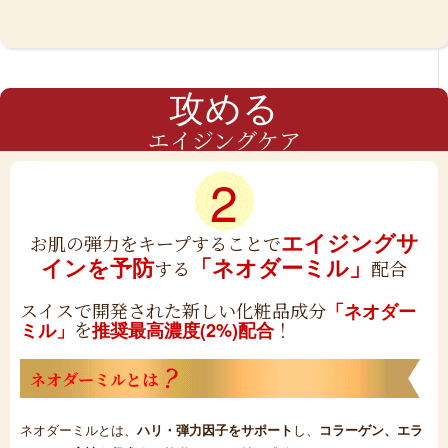
攻める
エイジングケア
2
エイジングサ
お肌の弾力をキープすることで
インを予防
「ネオダーミル」
する
配合
スイスで開発された新しい化粧品成分
「ネオダー
を
！
ミル」
推奨最高濃度(2%)配合
ネオダーミルとは
ネオダーミルとは、
ハリ・弾力因子をサポート
し、
コラーゲン、エラ