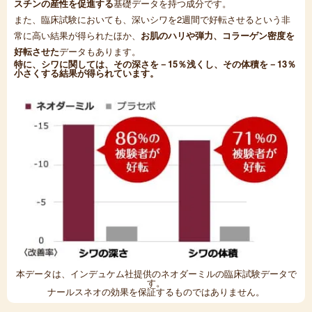
スチンの産性を促進する
基礎データを持つ成分です。
また、臨床試験においても、深いシワを2週間で好転させるという非
常に高い結果が得られたほか、
お肌のハリや弾力、コラーゲン密度を
好転させた
データもあります。
特に、シワに関しては、その深さを－15％浅くし、その体積を－13％
小さくする結果が得られています。
本データは、インデュケム社提供のネオダーミルの臨床試験データで
す。
ナールスネオの効果を保証するものではありません。