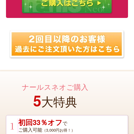
ナールスネオご購入
5
大特典
初回33％オフ
1
で
ご購入可能
（3,000円お得！）