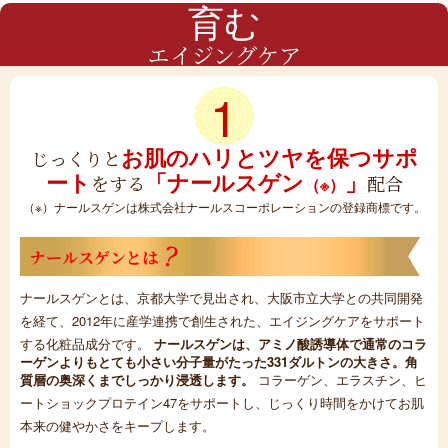
育む
エイジングケア
1
お肌のハリとツヤを保つサポ
じっくりと
ート
「ナールスゲン
」
をする
配合
（※）
（※）ナールスゲンは株式会社ナールスコーポレーションの登録商標です。
ナールスゲンとは
ナールスゲンとは、京都大学で見出され、大阪市立大学との共同開発
を経て、2012年に産学連携で創生された、エイジングケアをサポート
する化粧品成分です。
ナールスゲンは、アミノ酸誘導体で通常のコラ
ーゲンよりもとても小さい分子量がたった331ダルトンの大きさ。角
質層の奥深くまでしっかり浸透します。
コラーゲン、エラスチン、ヒ
ートショックプロテイン47をサポートし、じっくり時間をかけてお肌
本来の健やかさをキープします。