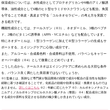
保湿成分については、水性成分としてプロテオグリカンや9種のアミノ酸誘
導体、油性成分として6種のヒト型セラミドやスクワランなどを配合。角質
を守ることで表皮・真皮まで守る「コルネオセラピー」の考え方を実践で
きる処方です。
機能性成分としては、ナールスゲン（※3）、ネオダーミル、3種のペプチ
ド、2種のビタミンC誘導体（APPS・VCエチル）などを配合しています。
特にネオダーミルは、Ⅰ型コラーゲンに加えてⅢ型コラーゲンの生成もサ
ポートする、エイジングケアに心強い成分です。
また、アルコール・合成着色料・合成香料は不使用。パラベンもキャリー
オーバー成分（※4）として微量にとどめています。
こうした点から、ナールスネオはエイジングケアに求められる大切な条件
を、バランス良く満たした美容液ではないでしょうか。
※1 監修とは、医師など専門家が製品開発の段階で成分や配合の妥当性を知識や
経験に基づき確認することです。化粧品の効能や効果を保証・推薦するものでは
ありません。
詳しくはこちら
※2：年齢に応じたケア ※3：カルボキシメチルフェ
ニルアミノカルボキシプロピルホスホン酸メチル（整肌） ※4：配合成分に添加
する成分や原料を安定させる目的の極少量しか含まれていない成分。