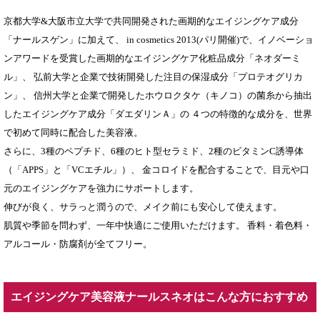
京都大学&大阪市立大学で共同開発された画期的なエイジングケア成分
「ナールスゲン」に加えて、 in cosmetics 2013(パリ開催)で、イノベーショ
ンアワードを受賞した画期的なエイジングケア化粧品成分「ネオダーミ
ル」、 弘前大学と企業で技術開発した注目の保湿成分「プロテオグリカ
ン」、 信州大学と企業で開発したホウロクタケ（キノコ）の菌糸から抽出
したエイジングケア成分「ダエダリンＡ」の ４つの特徴的な成分を、世界
で初めて同時に配合した美容液。
さらに、3種のペプチド、6種のヒト型セラミド、2種のビタミンC誘導体
（「APPS」と「VCエチル」）、 金コロイドを配合することで、目元や口
元のエイジングケアを強力にサポートします。
伸びが良く、サラっと潤うので、メイク前にも安心して使えます。
肌質や季節を問わず、一年中快適にご使用いただけます。 香料・着色料・
アルコール・防腐剤が全てフリー。
エイジングケア美容液ナールスネオはこんな方におすすめ