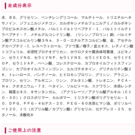
全成分表示
水、ＢＧ、グリセリン、ペンチレングリコール、マルチトール、トリエチルヘキ
サノイン、ジフェニルジメチコン、カルボキシメチルフェニルアミノカルボキシ
プロピルホスホン酸メチル、パルミトイルトリペプチド－１、パルミトイルテト
ラペプチド－７、メチルグルコシドリン酸、（リシン／プロリン）銅、パルミチ
ン酸アスコルビルリン酸３Ｎａ、３－Ｏ－エチルアスコルビン酸、金、アセチル
デカペプチド－3、レスベラトロール、ブドウ葉／種子／皮エキス、レチノイン酸
トコフェリル、水溶性プロテオグリカン、ホウロクタケ菌糸体培養液、ユビキノ
ン、セラミドＮＧ、セラミドＮＰ、セラミドＮＳ、セラミドＥＯＳ、セラミドＥ
ＯＰ、セラミドＡＰ、ベヘン酸、コレステロール、カプロオイルフィトスフィン
ゴシン、カプロオイルスフィンゴシン、エルゴチオネイン、グリチルリチン酸２
Ｋ、トレハロース、パンテノール、ヒドロキシプロリン、グリシン、アラニン、
プロリン、セリン、アルギニン、リシン、グルタミン酸、トレオニン、ＰＣＡ－
Ｎａ、クオタニウム－７３、ベタイン、ソルビトール、スクワラン、水添レシチ
ン、褐藻エキス、キサンタンガム、（アクリレーツ／アクリル酸アルキル（Ｃ１
０－３０））クロスポリマー、カルボマー、ミリスチン酸ポリグリセリル－１
０、ＤＰＧ、ＰＰＧ－４セテス－２０、ＰＥＧ－６０水添ヒマシ油、ポリソルベ
ート２０、トリ（カプリル酸／カプリン酸）グリセリル、セテアレス－２５、セ
タノール、水酸化Ｋ
ご使用上の注意