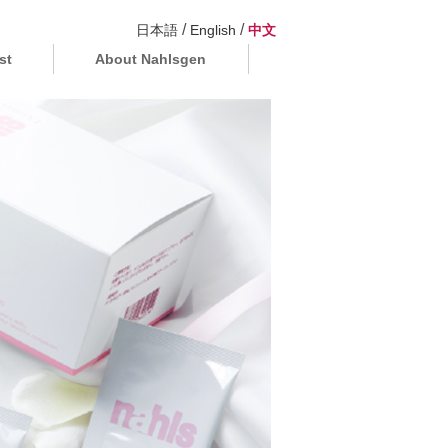
/
/
日本語
English
中文
st
About Nahlsgen