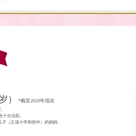
4岁）
*截至2020年现在
赛。
依然十分活跃。
个儿子（正读小学和初中）的妈妈。