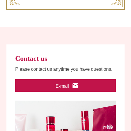
Contact us
Please contact us anytime you have questions.
email
E-mail