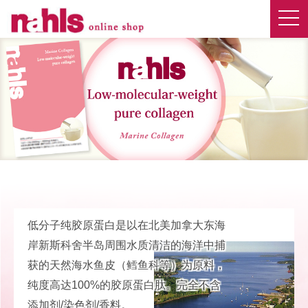
低分子纯胶原蛋白是以在北美加拿大东海
岸新斯科舍半岛周围水质清洁的海洋中捕
获的天然海水鱼皮（鳕鱼科等）为原料，
纯度高达100%的胶原蛋白肽。完全不含
添加剂/染色剂/香料。