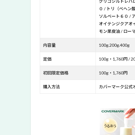
グリコシルトレハロ
ト
０ / トリ（ベヘ
4
ソルベート６０ / 
カバ
オイテンジクアオイ油
ーマ
モン果皮油 / ロー
ーク
トリ
内容量
100g.200g.400g
ート
メン
トク
定価
100g・1,760円 / 2
レン
ジン
初回限定価格
100g・1,760円
グミ
ルク
購入方法
カバーマーク公式
って
効果
はあ
る？
5
カバ
ーマ