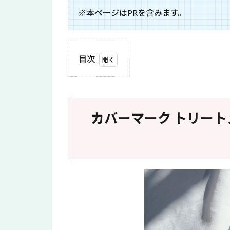
※本ページはPRを含みます。
目次
1
カバ
ーマ
ーク
カバーマーク トリート
トリ
ート
メン
トク
レン
ジン
グ
ミル
クと
は？