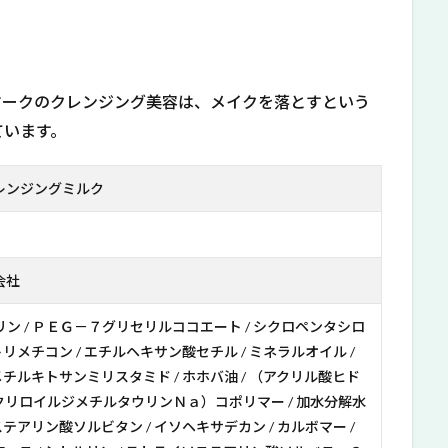
マークのクレンジング美容は、メイクを落とすという
ています。
レンジングミルク
会社
セリン / ＰＥＧ－７グリセリルココエート / シクロペンタシロ
トリメチコン / エチルヘキサン酸セチル / ミネラルオイル /
メチルキトサンミリスタミド / ホホバ油 / （アクリル酸ヒド
リロイルジメチルタウリンＮａ）コポリマー / 加水分解水
ステアリン酸ソルビタン / イソヘキサデカン / カルボマー /