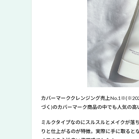
2
カ
バ
ー
マ
ー
ク
に
つ
い
て
3
カ
バ
カバーマーククレンジング売上No.1※(※
ー
マ
づく)のカバーマーク商品の中でも人気の高
ー
ク
ミルクタイプなのにスルスルとメイクが落ち
ト
りと仕上がるのが特徴。実際に手に取ると
リ
ー