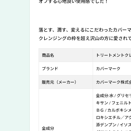
オフする心地良い使用感でした！
ト
メ
ン
ト
落とす、潤す、変えるにこだわったカバー
ク
レ
クレンジングの枠を超え沢山の方に愛され
ン
ジ
ン
商品名
トリートメントク
グ
ミ
ブランド
カバーマーク
ル
ク
販売元（メーカー）
カバーマーク株式
の
お
全成分:水 / グリ
す
キサン / フェニル
す
め
ＢＧ / カルボキシ
ポ
ロキシエチル／アク
イ
添デンプン / イソ
ン
全成分