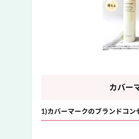
ーク
トリ
ート
メン
トク
レン
ジン
グミ
ルク
の使
い
方・
順番
カバー
は？
6
カ
1)カバーマークのブランドコン
バ
ー
マ
ー