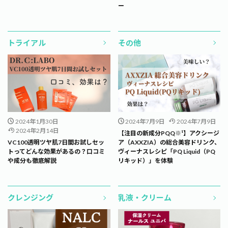
ー
トライアル
その他
2024年1月30日
2024年7月9日
2024年7月9日
2024年2月14日
【注目の新成分PQQ※¹】アクシージ
VC100透明ツヤ肌7日間お試しセッ
ア（AXXZIA）の総合美容ドリンク、
トってどんな効果があるの？口コミ
ヴィーナスレシピ「PQ Liquid（PQ
や成分も徹底解説
リキッド）」を体験
クレンジング
乳液・クリーム