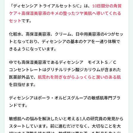
S/C
「ディセンシア トライアルセット S/C」は、
10日間分の角質
のお
ケア＋高保湿美容液のキメの整ったツヤ美肌へ導いてくれる
すす
めポ
セット
です。
イン
ト
化粧水、高保湿美容液、クリーム、日中用美容液の4つがセッ
3
トとなっており、ディセンシアの基本のケアを一通り体験で
ディ
きるようになっています。
セン
シア
トラ
中でも高保湿美容液であるディセンシア モイストＳ／Ｃ
イア
コンセントレートはグリチルリチン酸ジカリウムが含まれた
ルセ
医薬部外品で、
肌荒れを防ぎながらふっくらと潤いのある肌
ット
S/C
を目指せます。
の効
果は
ディセンシアはポーラ・オルビスグループの敏感肌専門ブラ
あ
る？
ンドです。
4
敏感肌への悩みを解決したいと考える1人の研究員の発見から
ディ
セン
スタートしています。前に進むだけでなく、大切なことを大
シア