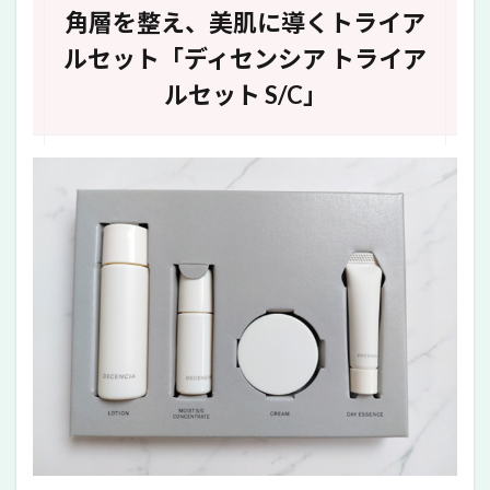
美肌
角層を整え、美肌に導くトライア
に導
くト
ルセット「ディセンシア トライア
ライ
アル
ルセット S/C」
セッ
ト
「デ
ィセ
ンシ
ア ト
ライ
アル
セッ
ト
S/C」
2
ディ
セン
シア
トラ
イア
ルセ
ット