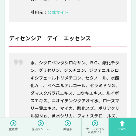
引用元：
公式サイト
ディセンシア デイ エッセンス
水、シクロペンタシロキサン、ＢＧ、酸化チタ
ン、グリセリン、ジメチコン、ジフェニルシロ
キシフェニルトリメチコン、セタノール、水酸
化Ａｌ、ベヘニルアルコール、セラミドＮＧ、
ダマスクバラ花エキス、コウキエキス、ルイボ
スエキス、ニオイテンジクアオイ水、ローズマ
リー葉エキス、マイカ、酸化スズ、ポリアクリ
ル酸Ｎａ、含水シリカ、フィトステロールズ、
ジラウロイルグルタミン酸リシンＮａ、ペンタ
化粧水
保湿クリーム
美容液
ナールスコム
TOPへ
ステアリン酸ポリグリセリル－１０、ポリグリ
公式サイト