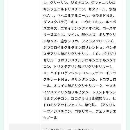
S/C
ン、グリセリン、ジメチコン、ジフェニルシロ
を実
キシフェニルトリメチコン、セタノール、水酸
際に
化Ａｌ、ベヘニルアルコール、セラミドＮＧ、
使っ
てみ
ダマスクバラ花エキス、コウキエキス、ルイボ
た
スエキス、ニオイテンジクアオイ水、ローズマ
リー葉エキス、マイカ、酸化スズ、ポリアクリ
10
ル酸Ｎａ、含水シリカ、フィトステロールズ、
ディ
セン
ジラウロイルグルタミン酸リシンＮａ、ペンタ
シア
ステアリン酸ポリグリセリル－１０、ポリグリ
トラ
セリル－３ポリジメチルシロキシエチルジメチ
イア
コン、トリステアリン酸ポリグリセリル－１
ルセ
０、ハイドロゲンジメチコン、ステアロイルラ
ット
S/Cの
クチレートＮａ、キサンタンガム、トコフェロ
まと
ール、オレイン酸ポリグリセリル－２、セスキ
め
イソステアリン酸ソルビタン、トリメトキシシ
リルジメチコン、ココグリセリル硫酸Ｎａ、ヒ
ドロキシアセトフェノン、酸化鉄、（アクリレ
ーツ／ジメチコン）コポリマー、フェノキシエ
タノール