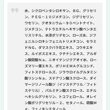
水、シクロペンタシロキサン、ＢＧ、グリセリ
ン、ＰＥＧ－１０ジメチコン、ジグリセリン、
ワセリン、クオタニウム－９０ベントナイト、
ジメチコン、テトラエチルヘキサン酸ペンタエ
リスリチル、水添ポリデセン、ローズ水、ジフ
ェニルシロキシフェニルトリメチコン、セラミ
ドＮＧ、ダマスクバラ花エキス、コウキエキ
ス、ルイボスエキス、クチナシエキス、アルギ
ン酸硫酸Ｎａ、ニオイテンジクアオイ水、ロー
ズマリー葉エキス、ポリＨＥＭＡグルコシド、
フィトステロールズ、ジラウロイルグルタミン
酸リシンＮａ、ステアリン酸スクロース、ダイ
マージリノール酸ジ（イソステアリル／フィト
ステリル）、パルミチン酸スクロース、エチル
ヘキシルグリセリン、トコフェロール、オレイ
ン酸ポリグリセリル－２、セタノール、硫酸Ｍ
ｇ、フェノキシエタノール