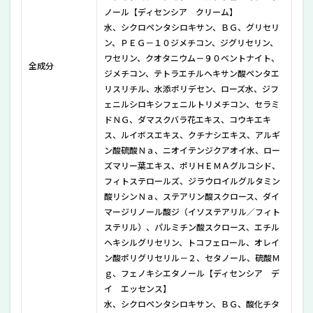
ノール【ディセンシア クリーム】
8
ディ
水、シクロペンタシロキサン、ＢＧ、グリセリ
セン
ン、ＰＥＧ－１０ジメチコン、ジグリセリン、
シア
ワセリン、クオタニウム－９０ベントナイト、
トラ
全成分
ジメチコン、テトラエチルヘキサン酸ペンタエ
イア
リスリチル、水添ポリデセン、ローズ水、ジフ
ルセ
ット
ェニルシロキシフェニルトリメチコン、セラミ
S/C
ドＮＧ、ダマスクバラ花エキス、コウキエキ
の購
ス、ルイボスエキス、クチナシエキス、アルギ
入方
ン酸硫酸Ｎａ、ニオイテンジクアオイ水、ロー
法＆
最安
ズマリー葉エキス、ポリＨＥＭＡグルコシド、
値
フィトステロールズ、ジラウロイルグルタミン
は？
酸リシンＮａ、ステアリン酸スクロース、ダイ
マージリノール酸ジ（イソステアリル／フィト
9
ディ
ステリル）、パルミチン酸スクロース、エチル
セン
ヘキシルグリセリン、トコフェロール、オレイ
シア
ン酸ポリグリセリル－２、セタノール、硫酸Ｍ
トラ
ｇ、フェノキシエタノール【ディセンシア デ
イア
イ エッセンス】
ルセ
ット
水、シクロペンタシロキサン、ＢＧ、酸化チタ