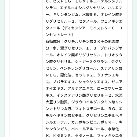
６、ビスＰＥＧ－１８メチルエーテルジメチル
ディ
セン
シラン、エチルヘキシルグリセリン、カルボマ
シア
ー、キサンタンガム、水酸化Ｋ、オレイン酸ポ
トラ
リグリセリル－２、セタノール、フェノキシエ
イア
タノール【ディセンシア モイストＳ／Ｃ コ
ルセ
ット
ンセントレート】
S/C
有効成分：グリチルリチン酸２Ｋその他の成
の悪
分：水、濃グリセリン、１，３－プロパンジオ
い口
ール、オレイン酸ポリグリセリル、トリオクタ
コミ
ン酸グリセリル、シュガースクワラン、ジグリ
7
セリン、ペンチレングリコール、ステアリン酸
ディ
ＰＥＧ、硬化油、セラミド２、クチナシエキ
セン
ス、ノバラエキス、シャクヤクエキス、ゼニア
シア
オイエキス、アルテアエキス、ローズマリーエ
トラ
イア
キス、イソステアリン酸グリセリル－２、水添
ルセ
大豆リン脂質、ジラウロイルグルタミン酸リシ
ット
ンナトリウム液、フィトステロール、ＢＧ、エ
S/C
チルヘキサン酸セチル、グリセリンエチルヘキ
に含
まれ
シルエーテル、カルボキシビニルポリマー、キ
る全
サンタンガム、ベヘニルアルコール、水酸化
成分
Ｋ、ビタミンＥ、セタノール、フェノキシエタ