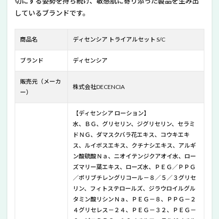
切にする姿勢を持ち続け、敏感肌に寄り添った製品を生み出
トラ
イア
しているブランドです。
ルセ
ット
S/C
商品名
ディセンシア トライアルセット S/C
の使
い
ブランド
ディセンシア
方・
順番
販売元（メーカ
は？
株式会社DECENCIA
ー）
5
ディ
【ディセンシア ローション】
セン
水、ＢＧ、グリセリン、ジグリセリン、セラミ
シア
トラ
ドＮＧ、ダマスクバラ花エキス、コウキエキ
イア
ス、ルイボスエキス、クチナシエキス、アルギ
ルセ
ン酸硫酸Ｎａ、ニオイテンジクアオイ水、ロー
ット
ズマリー葉エキス、ローズ水、ＰＥＧ／ＰＰＧ
S/C
／ポリブチレングリコール－８／５／３グリセ
の良
い口
リン、フィトステロールズ、ジラウロイルグル
コミ
タミン酸リシンＮａ、ＰＥＧ－８、ＰＰＧ－２
４グリセレス－２４、ＰＥＧ－３２、ＰＥＧ－
6