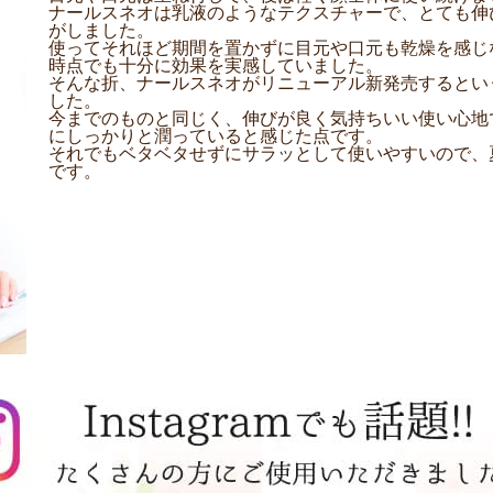
ナールスネオは乳液のようなテクスチャーで、とても伸
がしました。
使ってそれほど期間を置かずに目元や口元も乾燥を感じ
時点でも十分に効果を実感していました。
そんな折、ナールスネオがリニューアル新発売するとい
した。
今までのものと同じく、伸びが良く気持ちいい使い心地
にしっかりと潤っていると感じた点です。
それでもベタベタせずにサラッとして使いやすいので、
です。