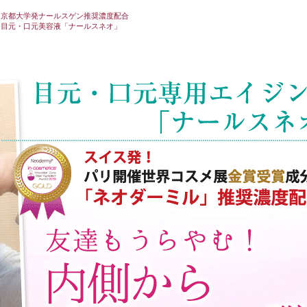
京都大学発ナールスゲン推奨濃度配合
目元・口元美容液「ナールスネオ」