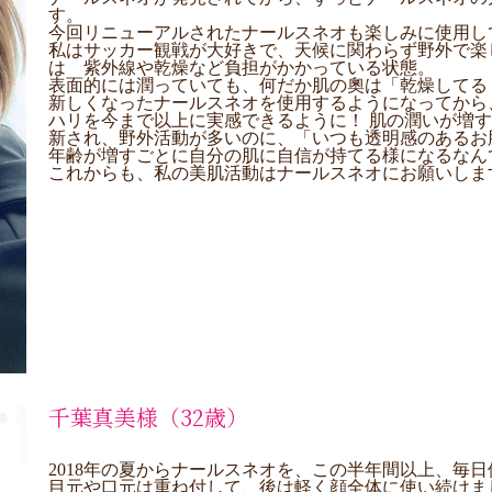
す。
今回リニューアルされたナールスネオも楽しみに使用し
私はサッカー観戦が大好きで、天候に関わらず野外で楽
は 紫外線や乾燥など負担がかかっている状態。
表面的には潤っていても、何だか肌の奧は「乾燥してる
新しくなったナールスネオを使用するようになってから
ハリを今まで以上に実感できるように！ 肌の潤いが増
新され、野外活動が多いのに、「いつも透明感のあるお
年齢が増すごとに自分の肌に自信が持てる様になるなん
これからも、私の美肌活動はナールスネオにお願いしま
千葉真美様（32歳）
2018年の夏からナールスネオを、この半年間以上、毎
目元や口元は重ね付して、後は軽く顔全体に使い続けま