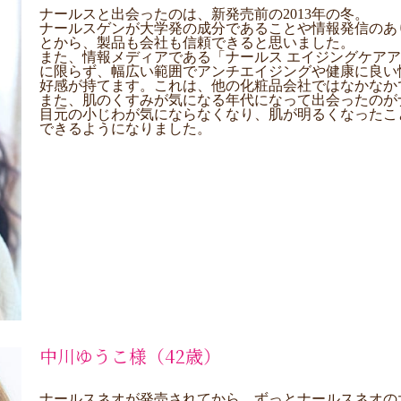
ナールスと出会ったのは、新発売前の2013年の冬。
ナールスゲンが大学発の成分であることや情報発信のあ
とから、製品も会社も信頼できると思いました。
また、情報メディアである「ナールス エイジングケア
に限らず、幅広い範囲でアンチエイジングや健康に良い
好感が持てます。これは、他の化粧品会社ではなかなか
また、肌のくすみが気になる年代になって出会ったのが
目元の小じわが気にならなくなり、肌が明るくなったこ
できるようになりました。
中川ゆうこ様（42歳）
ナールスネオが発売されてから、ずっとナールスネオの