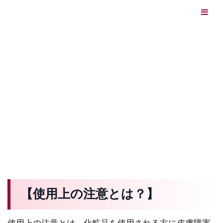
エイジングケアを本気で学ぶ情報サイト｜ナールスエイ
ジングケアアカデミー
最終更新日：2026/08/06
エイジングケア（HOME)
化粧品の使用上の注意等
化粧品の使用上の注意等
【使用上の注意とは？】