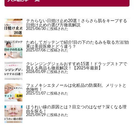
テカらない日焼け止め20選！さらさら肌をキープする
日焼け止めの選び方徹底解説
2025/06/30 に投稿された
ためしてガッテンで紹介!目の下のたるみを取る方法!効
果は美容医療とどう違う？
2025/07/06 に投稿された
クレンジングジェルおすすめ15選！ドラッグストアで
買える商品も徹底解説！【2025年最新】
2026/01/09 に投稿された
フェノキシエタノールは化粧品の防腐剤。メリットと
危険性！
2025/11/07 に投稿された
ほうれい線の原因とは？目立つのはなぜ？深くなる理
由を探る！
2025/09/29 に投稿された