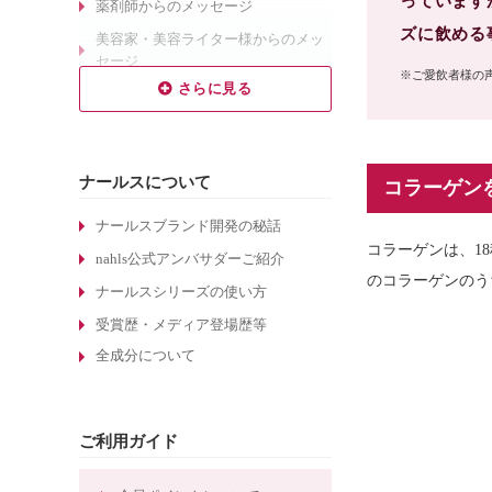
っています
薬剤師からのメッセージ
ズに飲める
美容家・美容ライター様からのメッ
セージ
※ご愛飲者様の
乾燥肌対策のエイジングケア
敏感肌対策のエイジングケア
しわ対策のエイジングケア
ナールスについて
コラーゲン
毛穴対策のエイジングケア
くすみ対策のエイジングケア
ナールスブランド開発の秘話
コラーゲンは、1
ターンオーバーについて
nahls公式アンバサダーご紹介
のコラーゲンのう
酵素洗顔について
ナールスシリーズの使い方
エイジングケア化粧品の選び方
受賞歴・メディア登場歴等
全成分について
敏感肌化粧品の選び方
30代のエイジングケア化粧品
たるみ毛穴ケアの化粧水
ご利用ガイド
しわ対策のエイジングケア化粧品
ほうれい線対策のエイジングケア化