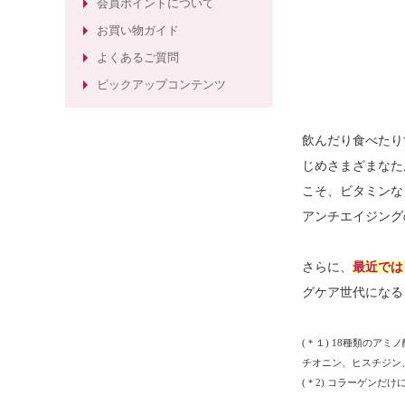
会員ポイントについて
粧品
お買い物ガイド
ほうれい線ケアのエイジングケア化
よくあるご質問
粧水
ピックアップコンテンツ
飲んだり食べたり
じめさまざまなた
こそ、ビタミンな
アンチエイジング
さらに、
最近では
グケア世代になる
(＊１) 18種類の
チオニン、ヒスチジン
(＊2) コラーゲン