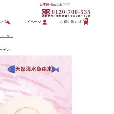
日本語
/
English
/
中文
0
ン
マイページ
お買い物カゴ
ラーゲン
ーゲン」