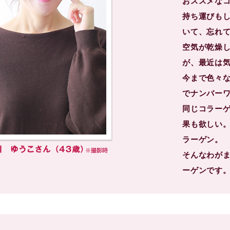
おススメな
持ち運びも
いて、忘れ
空気が乾燥
が、最近は
今まで色々
でナンバー
同じコラー
果も欲しい。
ラーゲン。
そんなわが
ーゲンです