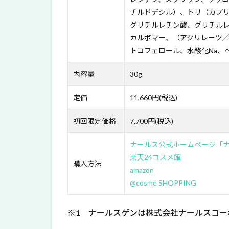
は？
チルドデシル）、トリ（カプ
グリチルレチン酸、グリチル
5
カルボマー、（アクリレーツ／
ナ
ー
トコフェロール、水酸化Na、ペ
ル
ス
内容量
30g
ユ
ニ
定価
11,660円(税込)
バ
の
初回限定価格
7,700円(税込)
良
い
ナールス公式ホームページ「
口
コ
楽天24コスメ館
購入方法
ミ
amazon
@cosme SHOPPING
6
ナ
ー
※1 ナールスゲンは株式会社ナールスコー
ル