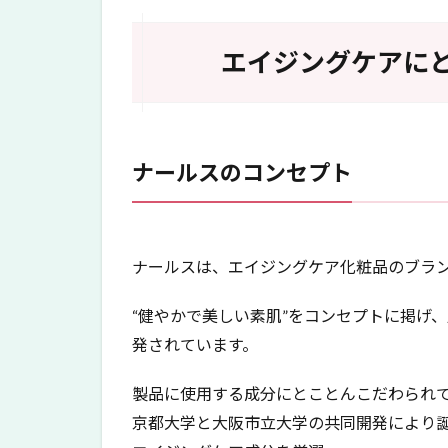
ス
ユ
ニ
エイジングケアに
バ
の
悪
い
口
ナールスのコンセプト
コ
ミ
7
ナ
ナールスは、エイジングケア化粧品のブラ
ー
ル
ス
“健やかで美しい素肌”をコンセプトに掲げ
ユ
発されています。
ニ
バ
製品に使用する成分にとことんこだわられ
の
メ
京都大学と大阪市立大学の共同開発により
イ