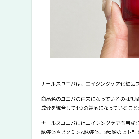
グ
ケ
ア
に
と
こ
と
ん
こ
だ
わ
る
ナールスユニバは、エイジングケア化粧品
ナ
ー
ル
商品名のユニバの由来になっているのは”Uni
ス
成分を統合して1つの製品になっていること
3
ナ
ナールスユニバにはエイジングケア有用成分
ー
誘導体やビタミンA誘導体、3種類のヒト型
ル