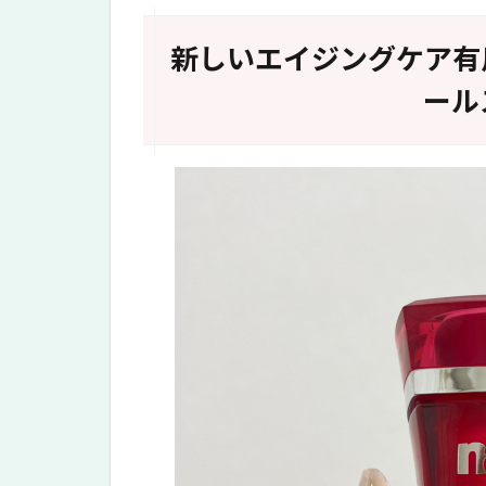
いエ
イジ
新しいエイジングケア有
ング
ケア
ール
有用
成分
配合
の美
容ク
リー
ム
「ナ
ール
スユ
ニ
バ」
2
エ
イ
ジ
ン