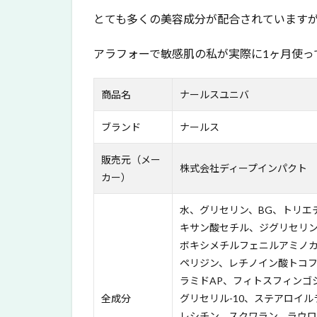
ス
とても多くの美容成分が配合されています
ユ
ニ
バ
アラフォーで敏感肌の私が実際に1ヶ月使っ
の
お
商品名
ナールスユニバ
す
す
め
ブランド
ナールス
ポ
イ
販売元（メー
株式会社ディープインパクト
ン
カー）
ト
4
水、グリセリン、BG、トリエ
ナー
キサン酸セチル、ジグリセリ
ルス
ボキシメチルフェニルアミノ
ユニ
ペリジン、レチノイン酸トコフ
バの
ラミドAP、フィトスフィンゴ
使い
全成分
グリセリル-10、ステアロイ
方・
順番
レシチン、スクワラン、ラウ