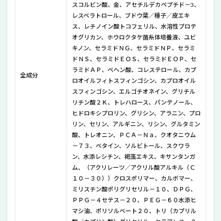
スコルビン酸、金、アセチルデカペプチド－3、
にナ
ール
レスベラトロール、ブドウ葉／種子／皮エキ
スネ
ス、レチノイン酸トコフェリル、水溶性プロテ
オを
オグリカン、ホウロクタケ菌糸体培養液、ユビ
使っ
キノン、セラミドＮＧ、セラミドＮＰ、セラミ
てみ
た感
ドＮＳ、セラミドＥＯＳ、セラミドＥＯＰ、セ
想
ラミドＡＰ、ベヘン酸、コレステロール、カプ
全成分
ロオイルフィトスフィンゴシン、カプロオイル
11
スフィンゴシン、エルゴチオネイン、グリチル
ナー
ルス
リチン酸２Ｋ、トレハロース、パンテノール、
ネオ
ヒドロキシプロリン、グリシン、アラニン、プロ
のよ
リン、セリン、アルギニン、リシン、グルタミン
くあ
酸、トレオニン、ＰＣＡ－Ｎａ、クオタニウム
る質
－７３、ベタイン、ソルビトール、スクワラ
問
ン、水添レシチン、褐藻エキス、キサンタンガ
12
ム、（アクリレーツ／アクリル酸アルキル（Ｃ
ナー
１０－３０））クロスポリマー、カルボマー、
ルス
ミリスチン酸ポリグリセリル－１０、ＤＰＧ、
ネオ
のま
ＰＰＧ－４セテス－２０、ＰＥＧ－６０水添ヒ
とめ
マシ油、ポリソルベート２０、トリ（カプリル