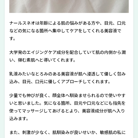
ルス
ネオ
の使
い
方・
ナールスネオは年齢による肌の悩みがある方や、目元、口元
順番
などの気になる箇所へ集中してケアをしてくれる美容液で
は？
す。
5
ナー
大学発のエイジングケア成分を配合していて肌の内側から潤
ルス
い、弾む素肌へと導いてくれます。
ネオ
の良
い口
乳液みたいなとろみのある美容液が肌へ浸透して優しく包み
コミ
込み、目元、口元に優しくアプローチしてくれます。
6
ナー
少量でも伸びが良く、顔全体へ馴染ませられるので使いやす
ルス
いと思いました。気になる箇所、目元や口元などにも指先を
ネオ
の悪
使ってマッサージしてあげるとより、美容液成分が肌へ入り
い口
込みます。
コミ
7
また、刺激が少なく、肌馴染みが良いせいか、敏感肌の私に
ナー