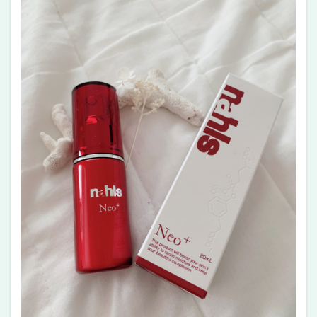
エイ
ジン
グケ
ア化
粧品
ナー
ルス
ブラ
ンド
のコ
ンセ
プト
3
ナー
ルス
ネオ
のお
すす
めポ
イン
ト
4
ナー