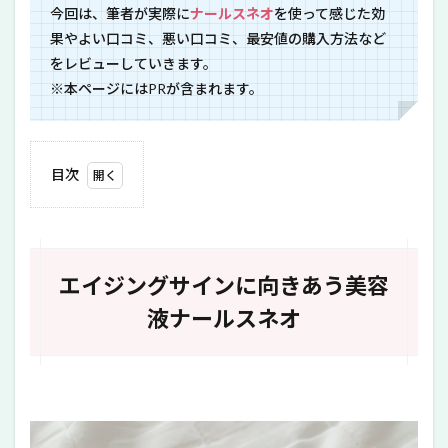
今回は、筆者が実際に
ナールスネオ
を使って感じた効
果やよい口コミ、悪い口コミ、最安値の購入方法など
をレビューしていきます。
※本ページにはPRが含まれます。
目次
1
エイ
ジン
グサ
イン
エイジングサインに向きあう美容
に向
きあ
液ナールスネオ
う美
容液
ナー
ルス
ネオ
2