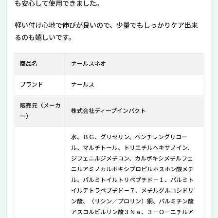
も安心して使用できました。
ルス
ネオ
軽い付け心地で伸びが良いので、少量でもしっかりケア出来
のメ
イン
るのも嬉しいです。
成分​​​​
8
商品名
ナールスネオ
ナー
ルス
ブランド
ナールス
ネオ
の全
成分
販売元（メーカ
株式会社ディープインパクト
ー）
9
ナー
ルス
水、ＢＧ、グリセリン、ペンチレングリコー
ネオ
ル、マルチトール、トリエチルヘキサノイン、
の最
ジフェニルジメチコン、カルボキシメチルフェ
安値
ニルアミノカルボキシプロピルホスホン酸メチ
は公
ル、パルミトイルトリペプチド－１、パルミト
式サ
イト
イルテトラペプチド－７、メチルグルコシドリ
ン酸、（リシン／プロリン）銅、パルミチン酸
10
アスコルビルリン酸３Ｎａ、３－Ｏ－エチルア
実際