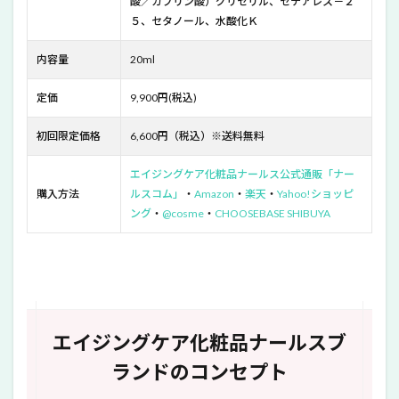
酸／カプリン酸）グリセリル、セテアレス－２
５、セタノール、水酸化Ｋ
内容量
20ml
定価
9,900円(税込)
初回限定価格
6,600円（税込）※送料無料
エイジングケア化粧品ナールス公式通販「ナー
購入方法
ルスコム」
・
Amazon
・
楽天
・
Yahoo!ショッピ
ング
・
@cosme
・
CHOOSEBASE SHIBUYA
エイジングケア化粧品ナールスブ
ランドのコンセプト