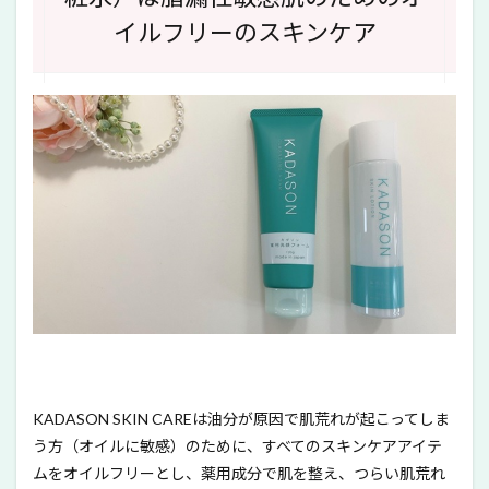
水）は脂
イルフリーのスキンケア
漏性敏感
肌のため
のオイル
フリーの
スキンケ
ア
2
KADASON
は脂性
肌・敏感
肌の強い
味方
3
KADASON
SKIN
CARE薬用
洗顔フォ
ーム＆薬
KADASON SKIN CAREは油分が原因で肌荒れが起こってしま
用化粧水
（セラミ
う方（オイルに敏感）のために、すべてのスキンケアアイテ
ド化粧
ムをオイルフリーとし、薬用成分で肌を整え、つらい肌荒れ
水）のお