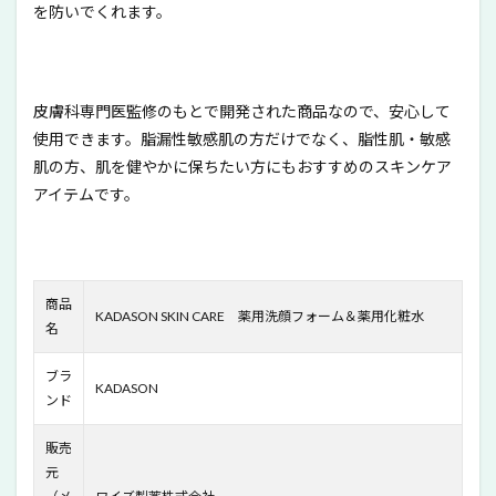
すすめポ
を防いでくれます。
イント
4
KADASON
SKIN
皮膚科専門医監修のもとで開発された商品なので、安心して
CARE薬用
使用できます。脂漏性敏感肌の方だけでなく、脂性肌・敏感
洗顔フォ
ームの洗
肌の方、肌を健やかに保ちたい方にもおすすめのスキンケア
浄力や保
アイテムです。
湿力は？
5
KADASON
SKIN
CARE薬用
商品
KADASON SKIN CARE 薬用洗顔フォーム＆薬用化粧水
洗顔フォ
名
ーム＆薬
用化粧水
ブラ
（セラミ
KADASON
ンド
ド化粧
水）の使
い方やポ
販売
イント
元
は？