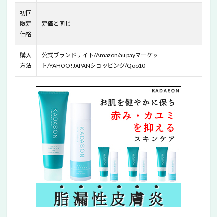
11
初回
KADASON
限定
定価と同じ
SKIN
CARE モイ
価格
ストセラ
ム(保湿美
購入
公式ブランドサイト/Amazon/au payマーケッ
容液)でも
方法
ト/YAHOO!JAPANショッピング/Qoo10
っと保湿
力を
12
KADASON
SKIN
CARE薬用
洗顔フォ
ーム＆薬
用化粧水
のまとめ