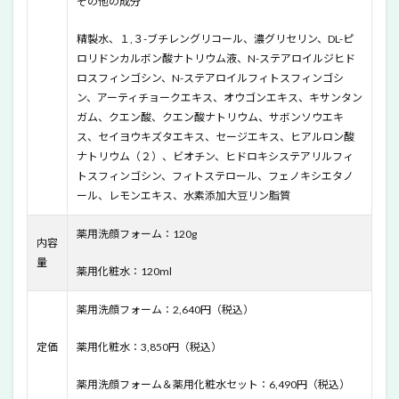
洗顔フォ
その他の成分
ーム＆薬
用化粧水
精製水、１,３-ブチレングリコール、濃グリセリン、DL-ピ
の全成分
ロリドンカルボン酸ナトリウム液、N-ステアロイルジヒド
9
ロスフィンゴシン、N-ステアロイルフィトスフィンゴシ
KADASON
ン、アーティチョークエキス、オウゴンエキス、キサンタン
SKIN
ガム、クエン酸、クエン酸ナトリウム、サボンソウエキ
CARE薬用
ス、セイヨウキズタエキス、セージエキス、ヒアルロン酸
洗顔フォ
ナトリウム（２）、ビオチン、ヒドロキシステアリルフィ
ーム＆薬
用化粧水
トスフィンゴシン、フィトステロール、フェノキシエタノ
の最安値
ール、レモンエキス、水素添加大豆リン脂質
はどこ？
薬用洗顔フォーム：120g
10
内容
KADASON
量
SKIN
薬用化粧水：120ml
CARE薬用
洗顔フォ
薬用洗顔フォーム：2,640円（税込）
ーム＆薬
用化粧水
定価
薬用化粧水：3,850円（税込）
を実際に
使ってみ
ました
薬用洗顔フォーム＆薬用化粧水セット：6,490円（税込）