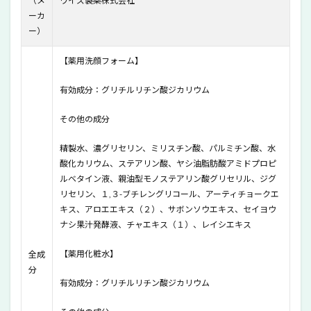
（メ
ワイズ製薬株式会社
6
ーカ
KADASON
ー）
SKIN
CARE薬用
【薬用洗顔フォーム】
洗顔フォ
ーム＆薬
用化粧水
有効成分：
グリチルリチン酸ジカリウム
の良い口
コミ
その他の成分
7
精製水、濃グリセリン、ミリスチン酸、パルミチン酸、水
KADASON
SKIN
酸化カリウム、ステアリン酸、ヤシ油脂肪酸アミドプロピ
CARE薬用
ルベタイン液、親油型モノステアリン酸グリセリル、ジグ
洗顔フォ
リセリン、１,３-ブチレングリコール、アーティチョークエ
ーム＆薬
キス、アロエエキス（２）、サボンソウエキス、セイヨウ
用化粧水
ナシ果汁発酵液、チャエキス（１）、レイシエキス
の悪い口
コミ
【薬用化粧水】
全成
8
分
KADASON
有効成分：
グリチルリチン酸ジカリウム
SKIN
CARE薬用