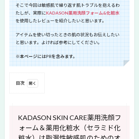
そこで今回は敏感肌で繰り返す肌トラブルを抱えるわ
たしが、実際に
KADASON薬用洗顔フォーム&化粧水
を使用したレビューを紹介したいと思います。
アイテムを使い切ったときの肌の状況もお伝えしたい
と思います。よければ参考にしてください。
※本ページにはPRを含みます。
目次
1
KADASON
SKIN
CARE薬用
洗顔フォ
KADASON SKIN CARE薬用洗顔フ
ーム＆薬
用化粧水
ォーム＆薬用化粧水（セラミド化
（セラミ
ド化粧
粧水）は脂漏性敏感肌のためのオ