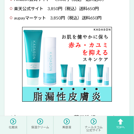
楽天公式サイト 3,850円（税込）送料650円
aupayマーケット 3,850円（税込）送料650円
２）KADASON SKIN CARE薬用洗顔フォーム＆
薬用化粧水は定期購入できる？
化粧水
保湿クリーム
美容液
ナールスコム
TOPへ
公式サイト