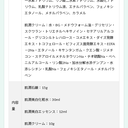
一水素ナトリウム、リン酸二水素ナトリウム、水酸化ナト
リウム、乳酸ナトリウム液、エチルパラベン、フェノキシ
7
エタノール、メチルパラベン、カラメル
米肌
「14
日間
肌潤クリーム：水・BG・メドウフォーム油・グリセリン・
トラ
スクワラン・トリエチルヘキサノイン・セテアリルアルコ
イア
ール・グリコシルトレハロース・コメエキス・ダイズ発酵
ル潤
エキス・トコフェロール・ビフィズス菌発酵エキス・EDTA
い美
白体
－2Na・エタノール・キサンタンガム・クエン酸・ジメチ
感セ
コン・ステアロイルメチルタウリンNa・チオ硫酸Na・ベヘ
ッ
ニルアルコール・リン酸2Na・加水分解水添デンプン・水
ト」
添レシチン・乳酸Na・フェノキシエタノール・メチルパラ
の悪
ベン
い口
コミ
は？
肌潤石鹸：15g
8
肌潤美白化粧水：30ml
米肌
内容
「14
量
日間
肌潤美白エッセンス：12ml
トラ
イア
肌潤クリーム：10g
ル潤