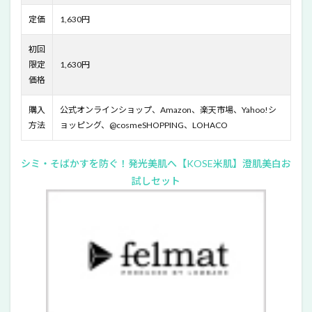
い美
定価
1,630円
白体
感セ
ッ
初回
ト」
限定
1,630円
の全
価格
成分
と注
目成
購入
公式オンラインショップ、Amazon、楽天市場、Yahoo!シ
分
方法
ョッピング、@cosmeSHOPPING、LOHACO
9
米肌
シミ・そばかすを防ぐ！発光美肌へ【KOSE米肌】澄肌美白お
「14
試しセット
日間
トラ
イア
ル美
白体
感セ
ッ
ト」
はど
こで
買う