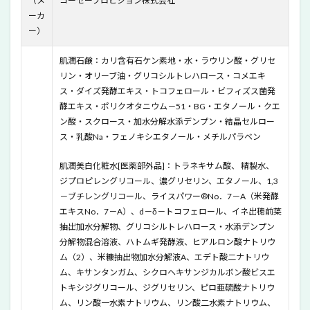
（メ
コーセープロビジョン株式会社
ーカ
4
ー）
米肌
「14
日間
肌潤石鹸：カリ含有石ケン素地・水・ラウリン酸・グリセ
トラ
リン・オリーブ油・グリコシルトレハロース・コメエキ
イア
ス・ダイズ発酵エキス・トコフェロール・ビフィズス菌発
ル潤
酵エキス・ポリクオタニウム－51・BG・エタノール・クエ
い美
ン酸・スクロース・加水分解水添デンプン・結晶セルロー
白体
感セ
ス・乳酸Na・フェノキシエタノール・メチルパラベン
ッ
ト」
肌潤美白化粧水[医薬部外品]：トラネキサム酸、 精製水、
効果
ジプロピレングリコール、濃グリセリン、エタノール、1,3
はあ
－ブチレングリコール、ライスパワー®No．7－A（米発酵
る？
エキスNo．7－A）、d－δ－トコフェロール、イネ出穂前葉
5
抽出加水分解物、グリコシルトレハロース・水添デンプン
米肌
分解物混合溶液、ハトムギ発酵液、ヒアルロン酸ナトリウ
「14
ム（2）、米糠抽出物加水分解液A、エデト酸二ナトリウ
日間
トラ
ム、キサンタンガム、シクロヘキサンジカルボン酸ビスエ
イア
トキシジグリコール、ジグリセリン、ピロ亜硫酸ナトリウ
ル潤
ム、リン酸一水素ナトリウム、リン酸二水素ナトリウム、
い美