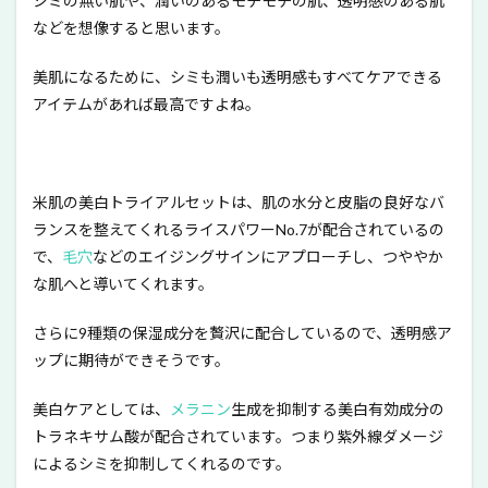
シミの無い肌や、潤いのあるモチモチの肌、透明感のある肌
などを想像すると思います。
美肌になるために、シミも潤いも透明感もすべてケアできる
アイテムがあれば最高ですよね。
米肌の美白トライアルセットは、肌の水分と皮脂の良好なバ
ランスを整えてくれるライスパワーNo.7が配合されているの
で、
毛穴
などのエイジングサインにアプローチし、つややか
な肌へと導いてくれます。
さらに9種類の保湿成分を贅沢に配合しているので、透明感ア
ップに期待ができそうです。
美白ケアとしては、
メラニン
生成を抑制する美白有効成分の
トラネキサム酸が配合されています。つまり紫外線ダメージ
によるシミを抑制してくれるのです。