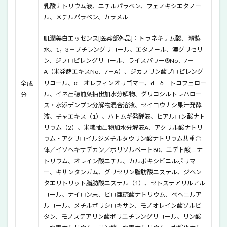
乳酸ナトリウム液、エチルパラベン、フェノキシエタノー
白体
感セ
ル、メチルパラベン、カラメル
ッ
ト」
肌潤美白エッセンス[医薬部外品]：トラネキサム酸、 精製
使い
水、1，3－ブチレングリコール、エタノール、濃グリセリ
方・
ン、ジプロピレングリコール、ライスパワー®No．7－
順番
は？
A（米発酵エキスNo．7－A）、ジカプリン酸プロピレング
リコール、α－オレフィンオリゴマー、d－δ－トコフェロー
全成
6
ル、イネ出穂前葉抽出加水分解物、グリコシルトレハロー
分
米肌
ス・水添デンプン分解物混合溶液、セイヨウナシ果汁発酵
「14
日間
液、チャエキス（1）、ハトムギ発酵液、ヒアルロン酸ナト
トラ
リウム（2）、米糠抽出物加水分解液A、アクリル酸ナトリ
イア
ウム・アクリロイルジメチルタウリン酸ナトリウム共重合
ル潤
体／イソヘキサデカン／ポリソルベート80、エデト酸二ナ
い美
トリウム、オレイン酸エチル、カルボキシビニルポリマ
白体
感セ
ー、キサンタンガム、グリセリン脂肪酸エステル、ジペン
ッ
タエリトリット脂肪酸エステル（1）、セトステアリルアル
ト」
コール、ナイロン末、ピロ亜硫酸ナトリウム、ベヘニルア
の良
ルコール、メチルポリシロキサン、モノオレイン酸ソルビ
い口
コミ
タン、モノステアリン酸ポリエチレングリコール、リン酸
は？