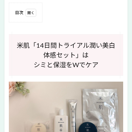
目次
1
米肌
「14
日間
トラ
米肌「14日間トライアル潤い美白
イア
ル潤
体感セット」は
い美
白体
シミと保湿をWでケア
感セ
ッ
ト」
は シ
ミと
保湿
をW
でケ
ア
2
米肌
は潤