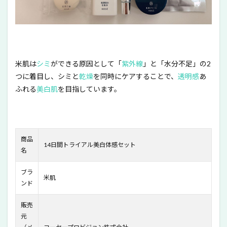
い続
ける
肌を
目指
すブ
ラン
ド
米肌は
シミ
ができる原因として「
紫外線
」と「水分不足」の2
つに着目し、シミと
乾燥
を同時にケアすることで、
透明感
あ
3
ふれる
美白肌
を目指しています。
米肌
「14
日間
トラ
イア
ル潤
商品
い美
14日間トライアル美白体感セット
名
白体
感セ
ッ
ブラ
米肌
ト」
ンド
の お
すす
販売
めポ
元
イン
ト