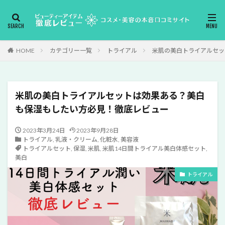
HOME
カテゴリー一覧
トライアル
米肌の美白トライアルセッ
米肌の美白トライアルセットは効果ある？美白
も保湿もしたい方必見！徹底レビュー
2023年3月24日
2023年9月28日
トライアル
,
乳液・クリーム
,
化粧水
,
美容液
トライアルセット
,
保湿
,
米肌
,
米肌14日間トライアル美白体感セット
,
美白
トライアル