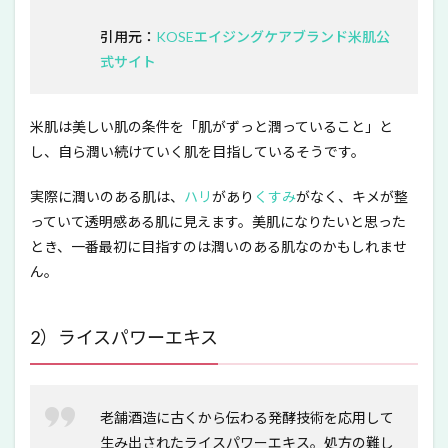
11
米肌
引用元：
KOSEエイジングケアブランド米肌公
「14
式サイト
日間
トラ
イア
ル美
米肌は美しい肌の条件を「肌がずっと潤っていること」と
白体
し、自ら潤い続けていく肌を目指しているそうです。
感セ
ッ
ト」
実際に潤いのある肌は、
ハリ
があり
くすみ
がなく、キメが整
まと
っていて透明感ある肌に見えます。美肌になりたいと思った
め
とき、一番最初に目指すのは潤いのある肌なのかもしれませ
ん。
2）ライスパワーエキス
老舗酒造に古くから伝わる発酵技術を応用して
生み出されたライスパワーエキス。処方の難し