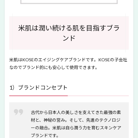
のが
いい
の？
最安
値の
米肌は潤い続ける肌を目指すブラ
購入
ンド
方法
10
米肌
「14
米肌はKOSEのエイジングケアブランドです。KOSEの子会社
日間
なのでブランド的にも安心して使用できます。
トラ
イア
ル美
白体
1）ブランドコンセプト
感セ
ッ
ト」
を実
古代から日本人の美しさを支えてきた最強の素
際に
使っ
材と、神秘の営み。そして、先進のテクノロジ
てみ
ーの融合。米肌は自ら潤う力を育むスキンケア
た
ブランドです。