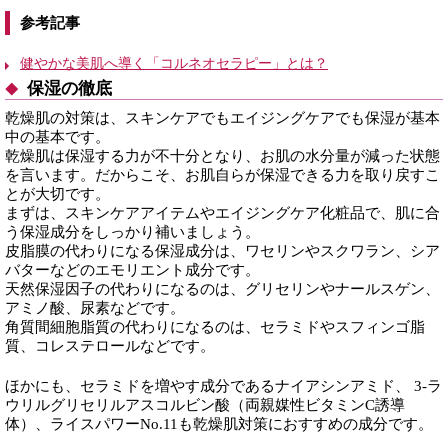
参考記事
健やかな美肌へ導く「コルネオセラピー」とは？
保湿の徹底
乾燥肌の対策は、スキンケアでもエイジングケアでも保湿が基本
中の基本です。
乾燥肌は保湿する力が不十分となり、お肌の水分量が減った状態
を言います。だからこそ、お肌自らが保湿できる力を取り戻すこ
とが大切です。
まずは、スキンケアアイテムやエイジングケア化粧品で、肌に合
う保湿成分をしっかり補いましょう。
皮脂膜の代わりになる保湿成分は、ワセリンやスクワラン、シア
バターなどのエモリエント成分です。
天然保湿因子の代わりになるのは、グリセリンやナールスゲン、
アミノ酸、尿素などです。
角質間細胞脂質の代わりになるのは、セラミドやスフィンゴ脂
質、コレステロールなどです。
ほかにも、セラミドを増やす成分であるナイアシンアミド、 3-ラ
ウリルグリセリルアスコルビン酸（両親媒性ビタミンC誘導
体）、ライスパワーNo.11も乾燥肌対策におすすめの成分です。