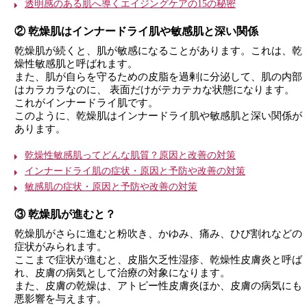
透明感のある肌へ導くエイジングケアの15の秘密
② 乾燥肌はインナードライ肌や敏感肌と深い関係
乾燥肌が続くと、肌が敏感になることがあります。これは、乾
燥性敏感肌と呼ばれます。
また、肌が自らを守るための皮脂を過剰に分泌して、肌の内部
はカラカラなのに、 表面だけがテカテカな状態になります。
これがインナードライ肌です。
このように、乾燥肌はインナードライ肌や敏感肌と深い関係が
あります。
乾燥性敏感肌ってどんな肌質？原因と改善の対策
インナードライ肌の症状・原因と予防や改善の対策
敏感肌の症状・原因と予防や改善の対策
③ 乾燥肌が進むと？
乾燥肌がさらに進むと粉吹き、かゆみ、痛み、ひび割れなどの
症状がみられます。
ここまで症状が進むと、皮脂欠乏性湿疹、乾燥性皮膚炎と呼ば
れ、皮膚の病気として治療の対象になります。
また、皮膚の乾燥は、アトピー性皮膚炎ほか、皮膚の病気にも
悪影響を与えます。