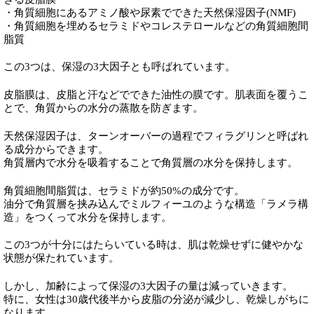
・角質細胞にあるアミノ酸や尿素でできた天然保湿因子(NMF)
・角質細胞を埋めるセラミドやコレステロールなどの角質細胞間
脂質
この3つは、保湿の3大因子とも呼ばれています。
皮脂膜は、皮脂と汗などでできた油性の膜です。肌表面を覆うこ
とで、角質からの水分の蒸散を防ぎます。
天然保湿因子は、ターンオーバーの過程でフィラグリンと呼ばれ
る成分からできます。
角質層内で水分を吸着することで角質層の水分を保持します。
角質細胞間脂質は、セラミドが約50%の成分です。
油分で角質層を挟み込んでミルフィーユのような構造「ラメラ構
造」をつくって水分を保持します。
この3つが十分にはたらいている時は、肌は乾燥せずに健やかな
状態が保たれています。
しかし、加齢によって保湿の3大因子の量は減っていきます。
特に、女性は30歳代後半から皮脂の分泌が減少し、乾燥しがちに
なります。