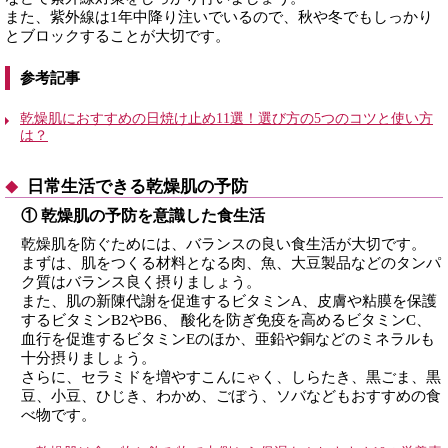
また、紫外線は1年中降り注いでいるので、秋や冬でもしっかり
とブロックすることが大切です。
参考記事
乾燥肌におすすめの日焼け止め11選！選び方の5つのコツと使い方
は？
日常生活できる乾燥肌の予防
① 乾燥肌の予防を意識した食生活
乾燥肌を防ぐためには、バランスの良い食生活が大切です。
まずは、肌をつくる材料となる肉、魚、大豆製品などのタンパ
ク質はバランス良く摂りましょう。
また、肌の新陳代謝を促進するビタミンA、皮膚や粘膜を保護
するビタミンB2やB6、 酸化を防ぎ免疫を高めるビタミンC、
血行を促進するビタミンEのほか、亜鉛や銅などのミネラルも
十分摂りましょう。
さらに、セラミドを増やすこんにゃく、しらたき、黒ごま、黒
豆、小豆、ひじき、わかめ、ごぼう、ソバなどもおすすめの食
べ物です。