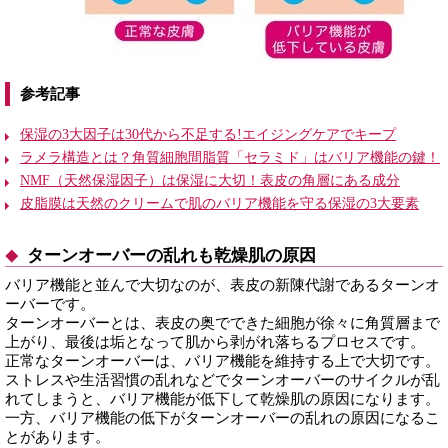
参考記事
保湿の3大因子は30代から不足する!エイジングケアでキープ
ラメラ構造とは？角質細胞間脂質「セラミド」はバリア機能の鍵！
NMF（天然保湿因子）は保湿に大切！表皮の角層にある成分
皮脂膜は天然のクリームで肌のバリア機能を守る保湿の3大要素
ターンオーバーの乱れも乾燥肌の原因
バリア機能と並んで大切なのが、表皮の新陳代謝であるターンオ
ーバーです。
ターンオーバーとは、表皮の奥でできた細胞が徐々に角質層まで
上がり、最後は垢となって肌から剥がれ落ちるプロセスです。
正常なターンオーバーは、バリア機能を維持する上で大切です。
ストレスや生活習慣の乱れなどでターンオーバーのサイクルが乱
れてしまうと、バリア機能が低下して乾燥肌の原因になります。
一方、バリア機能の低下がターンオーバーの乱れの原因になるこ
とがあります。