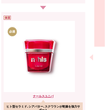
保湿
ナールス
ユニバ
ヒト型セラミド､シアバター､スクワランが乾燥を強力サ
ポート