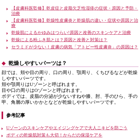
【皮膚科医監修】乾皮症と皮脂欠乏性湿疹の症状・原因と予防・
治療
【皮膚科医監修】乾燥性皮膚炎と乾燥肌の違い・症状や原因と治
療
乾燥肌によるかゆみはつらい!原因と改善のスキンケアと治療
乾燥による粉ふき肌とは？原因と改善と対策は？
セラミドが少ない！皮膚の病気「アトピー性皮膚炎」の原因は？
乾燥しやすいパーツは？
顔では、頬や目の周り、口の周り、顎周り、くちびるなどが乾燥
しやすいパーツです。
頬や顎周りはUゾーンと呼ばれます。
目や口の周りはOゾーンと呼ばれます。
ボディでは、皮脂の分泌が少ないすねや膝、肘、手のひら、手の
甲、角層の厚いかかとなどが乾燥しやすいパーツです。
参考記事
Uゾーンのスキンケアやエイジングケアで大人ニキビを防ごう
ボディの乾燥肌対策も大切！からだの保湿ケアを