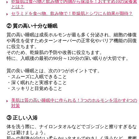
乾燥肌は食べ物と飲み物で内側から保湿を！おすすめ10の栄養素
とは？
セラミドを食べ物、飲み物で！乾燥肌とシワにも効果が期待？
② 質の高い十分な睡眠
質の高い睡眠は成長ホルモンが最も多く分泌され、細胞の修復
や再生を促すためターンオーバーの正常化やバリア機能の回復
に役立ちます。
そのため、乾燥肌の予防や改善に役立ちます。
特に、入眠後の最初の90分～120分の深い眠りが大切です。
質の良い睡眠とは、次の3つがポイントです。
・スムーズに入眠できること
・深く眠れたと実感すること
・スッキリと目覚めること
美肌は質の高い睡眠中に作られる！3つのホルモンを活かす4つの
対策
③ 正しい入浴
体を洗う際に、ナイロンタオルなどでゴシゴシと擦りすぎるな
どは避けましょう。
肌への刺激が少ない柔らかいタオルでやさしく洗うなど、摩擦