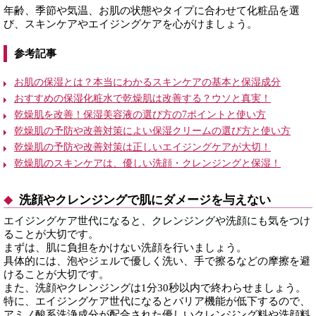
年齢、季節や気温、お肌の状態やタイプに合わせて化粧品を選
び、スキンケアやエイジングケアを心がけましょう。
参考記事
お肌の保湿とは？本当にわかるスキンケアの基本と保湿成分
おすすめの保湿化粧水で乾燥肌は改善する？ウソと真実！
乾燥肌を改善！保湿美容液の選び方の7ポイントと使い方
乾燥肌の予防や改善対策によい保湿クリームの選び方と使い方
乾燥肌の予防や改善対策は正しいエイジングケアが大切！
乾燥肌のスキンケアは、優しい洗顔・クレンジングと保湿！
洗顔やクレンジングで肌にダメージを与えない
エイジングケア世代になると、クレンジングや洗顔にも気をつけ
ることが大切です。
まずは、肌に負担をかけない洗顔を行いましょう。
具体的には、泡やジェルで優しく洗い、手で擦るなどの摩擦を避
けることが大切です。
また、洗顔やクレンジングは1分30秒以内で終わらせましょう。
特に、エイジングケア世代になるとバリア機能が低下するので、
アミノ酸系洗浄成分が配合された優しいクレンジング料や洗顔料