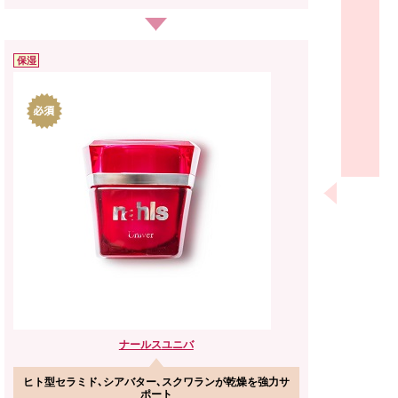
保湿
ナールス
ユニバ
ヒト型セラミド､シアバター､スクワランが乾燥を強力サ
ポート