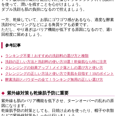
を使って、潤いを残すことを心がけましょう。
ダブル洗顔も肌の負担になるので控えましょう。
一方、乾燥していて、お肌にゴワゴワ感があるなら、適度な酵素
洗顔やピーリングなどによる角質ケアも必要です。
ただし、やり過ぎはバリア機能が低下する原因になるので、週1
回程度に留めましょう。
参考記事
ランキング不要！おすすめの洗顔料の選び方と種類
洗顔の正しい方法と洗顔料の使い方10選！乾燥肌なら特に注意
クレンジングの効果アップ！メイク落としの選び方と使い方
クレンジングの正しい方法と使い方で美肌を目指す！10のポイント
酵素洗顔とパウダーの全て！ランキング無用の正しい選び方
紫外線対策も乾燥肌予防に重要
紫外線も肌のバリア機能を低下させ、ターンオーバーの乱れの原
因になります。
乾燥肌予防の対策としても、日焼け止めを使ったり、帽子や衣類
などで紫外線対策をしっかり行いましょう。