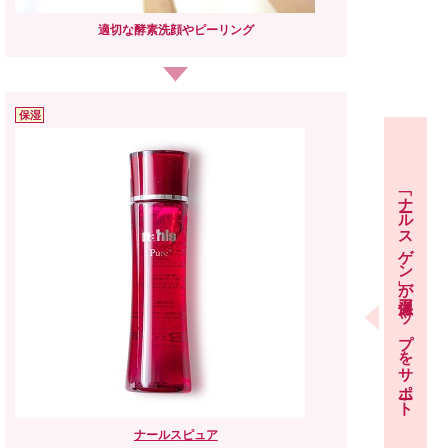
適切な酵素洗顔や
ピーリング
保湿
「ナールスゲン」が
保湿力アップをサポート
ナールス
ピュア