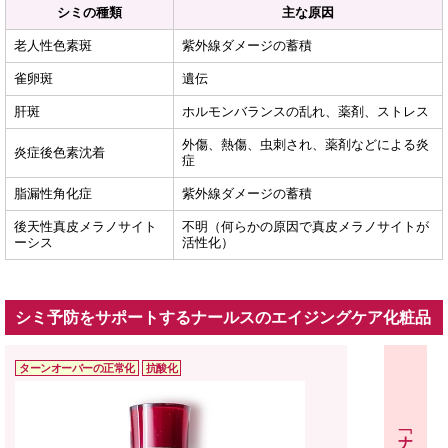
シミの種類
主な原因
老人性色素斑
紫外線ダメージの蓄積
雀卵斑
遺伝
肝斑
ホルモンバランスの乱れ、薬剤、ストレス
外傷、熱傷、虫刺され、薬剤などによる炎
炎症後色素沈着
症
脂漏性角化症
紫外線ダメージの蓄積
後天性真皮メラノサイト
不明（何らかの原因で真皮メラノサイトが
ーシス
活性化）
シミ予防をサポートするナールスのエイジングケア化粧品
ターンオーバーの
正常化
抗酸化