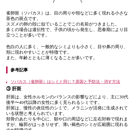
雀卵斑（ソバカス）は、目の周りや頬などに多く現れる小さな
茶色の斑点です。
スズメの卵の殻に似ていることでこの名前がつきました。
多くの場合は遺伝性で、子供の頃から発生し、思春期により目
立つことが多いです。
色白の人に多く、一般的なシミよりも小さく、目や鼻の周り、
頬に現れやすいことが特徴です。
また、年齢とともに薄くなることが多いです。
参考記事
ソバカス（雀卵斑）はシミと同じ？原因と予防法・消す方法
③ 肝斑
肝斑は、女性ホルモンのバランスの影響などにより、主に30代
後半〜40代以降の女性に多く見られるシミです。
肝斑は、慢性の炎症性のシミで、メラニンが活発に生成されて
いる状態と考えられています。
頬骨のあたりを中心に、額や口の周辺などに左右対称で現れま
すが、輪郭がはっきりせず、薄い褐色のシミが広範囲に現れる
のが特徴です。