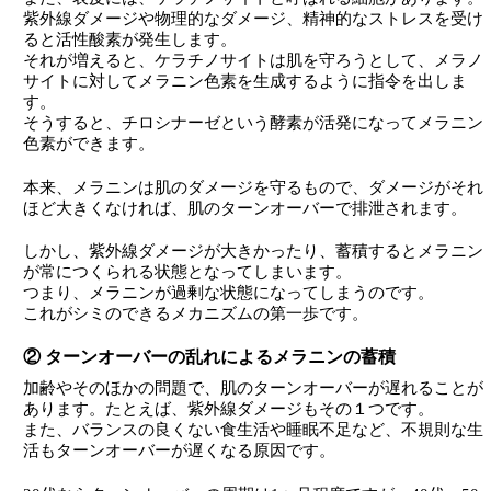
紫外線ダメージや物理的なダメージ、精神的なストレスを受け
ると活性酸素が発生します。
それが増えると、ケラチノサイトは肌を守ろうとして、メラノ
サイトに対してメラニン色素を生成するように指令を出しま
す。
そうすると、チロシナーゼという酵素が活発になってメラニン
色素ができます。
本来、メラニンは肌のダメージを守るもので、ダメージがそれ
ほど大きくなければ、肌のターンオーバーで排泄されます。
しかし、紫外線ダメージが大きかったり、蓄積するとメラニン
が常につくられる状態となってしまいます。
つまり、メラニンが過剰な状態になってしまうのです。
これがシミのできるメカニズムの第一歩です。
② ターンオーバーの乱れによるメラニンの蓄積
加齢やそのほかの問題で、肌のターンオーバーが遅れることが
あります。たとえば、紫外線ダメージもその１つです。
また、バランスの良くない食生活や睡眠不足など、不規則な生
活もターンオーバーが遅くなる原因です。