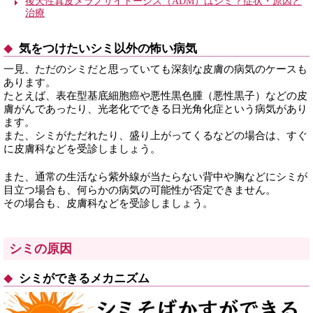
後天性真皮メラノサイトーシス（ADM）はシミ？症状・原因と
治療
気をつけたいシミ以外の怖い病気
一見、ただのシミだと思っていても深刻な皮膚の病気のケースも
あります。
たとえば、表在型基底細胞癌や悪性黒色腫（悪性黒子）などの皮
膚がんであったり、光老化でできる日光角化症という病気があり
ます。
また、シミがただれたり、盛り上がってくるなどの場合は、すぐ
に皮膚科などを受診しましょう。
また、通常の生活なら紫外線が当たらない背中や胸などにシミが
目立つ場合も、何らかの病気の可能性が否定できません。
その場合も、皮膚科などを受診しましょう。
シミの原因
シミができるメカニズム