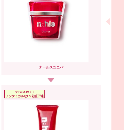
ナールス
ユニバ
SPF40&PA+++
ノンケミカルな
UV化粧下地