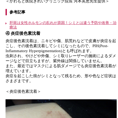
＜かわもと医院きれいクリニック院長 河本英恵先生提供＞
参考記事
肝斑は女性ホルモンの乱れが原因！シミとは違う予防や改善・治
療法
④ 炎症後色素沈着
炎症後色素沈着は、ニキビや傷、肌荒れなどで皮膚が炎症を起
こし、その後色素沈着してシミになったもので、PIH(Post-
Inflammatory Hyperpigmentation)とも呼ばれます。
虫刺され、やけどや外傷、シミ取りレーザーの施術によるダメ
ージなどで目立ちますが、紫外線は関係していません。
また、最近ではマスクによる肌ダメージでも炎症後色素沈着が
増えています。
炎症を起こした痕がシミとなって残るため、形や色など症状は
さまざまです。
＜炎症後色素沈着＞