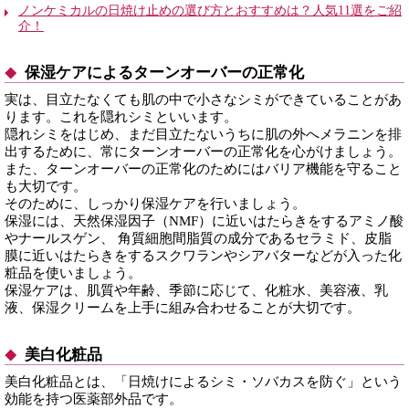
ノンケミカルの日焼け止めの選び方とおすすめは？人気11選をご紹
介！
保湿ケアによるターンオーバーの正常化
実は、目立たなくても肌の中で小さなシミができていることがあ
ります。これを隠れシミといいます。
隠れシミをはじめ、まだ目立たないうちに肌の外へメラニンを排
出するために、常にターンオーバーの正常化を心がけましょう。
また、ターンオーバーの正常化のためにはバリア機能を守ること
も大切です。
そのために、しっかり保湿ケアを行いましょう。
保湿には、天然保湿因子（NMF）に近いはたらきをするアミノ酸
やナールスゲン、 角質細胞間脂質の成分であるセラミド、皮脂
膜に近いはたらきをするスクワランやシアバターなどが入った化
粧品を使いましょう。
保湿ケアは、肌質や年齢、季節に応じて、化粧水、美容液、乳
液、保湿クリームを上手に組み合わせることが大切です。
美白化粧品
美白化粧品とは、「日焼けによるシミ・ソバカスを防ぐ」という
効能を持つ医薬部外品です。