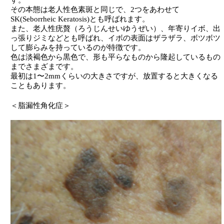
その本態は老人性色素斑と同じで、2つをあわせて
SK(Seborrheic Keratosis)とも呼ばれます。
また、老人性疣贅（ろうじんせいゆうぜい）、年寄りイボ、出
っ張りジミなどとも呼ばれ、イボの表面はザラザラ、ボツボツ
して膨らみを持っているのが特徴です。
色は淡褐色から黒色で、形も平らなものから隆起しているもの
までさまざまです。
最初は1〜2mmくらいの大きさですが、放置すると大きくなる
こともあります。
＜脂漏性角化症＞