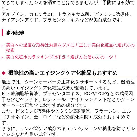
できてしまったシミを消すことはできませんが、予防には有効で
す。
アルブチン、カモミラET、トラネキサム酸、ビタミンC誘導体、
ナイアシンアミド、プラセンタエキスなどが美白成分です。
参考記事
美白への過度な期待はお肌をダメに！正しい美白化粧品の選び方の
秘密
美白化粧水のランキングは不要？選び方と使い方のコツ！
機能性の高いエイジングケア化粧品もおすすめ
最近では、ターンオーバーの正常化をサポートするなど、機能性
の高いエイジングケア化粧品成分が登場しています。
ヒト幹細胞培養液、プラセンタエキス、EGFやFGFなどの成長因
子を含むペプチド、レチノール、ナイアシンアミドなどがターン
オーバーの正常化におすすめの成分です。
また、ビタミンC誘導体やビタミンE誘導体、フラーレン、エル
ゴチオネイン、金コロイドなどの酸化を防ぐ成分もおすすめで
す。
さらに、リンパ管ケア成分のキュアパッションや糖化を防ぐカル
ノシンなども良い成分です。