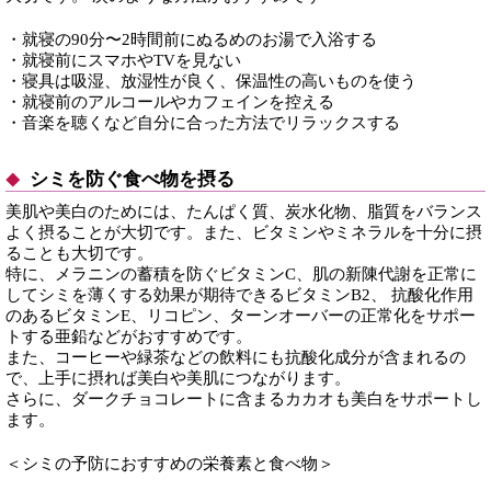
・就寝の90分〜2時間前にぬるめのお湯で入浴する
・就寝前にスマホやTVを見ない
・寝具は吸湿、放湿性が良く、保温性の高いものを使う
・就寝前のアルコールやカフェインを控える
・音楽を聴くなど自分に合った方法でリラックスする
シミを防ぐ食べ物を摂る
美肌や美白のためには、たんぱく質、炭水化物、脂質をバランス
よく摂ることが大切です。また、ビタミンやミネラルを十分に摂
ることも大切です。
特に、メラニンの蓄積を防ぐビタミンC、肌の新陳代謝を正常に
してシミを薄くする効果が期待できるビタミンB2、 抗酸化作用
のあるビタミンE、リコピン、ターンオーバーの正常化をサポー
トする亜鉛などがおすすめです。
また、コーヒーや緑茶などの飲料にも抗酸化成分が含まれるの
で、上手に摂れば美白や美肌につながります。
さらに、ダークチョコレートに含まるカカオも美白をサポートし
ます。
＜シミの予防におすすめの栄養素と食べ物＞