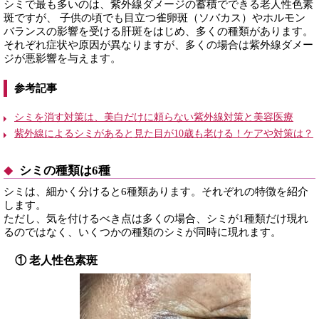
シミで最も多いのは、紫外線ダメージの蓄積でできる老人性色素
斑ですが、 子供の頃でも目立つ雀卵斑（ソバカス）やホルモン
バランスの影響を受ける肝斑をはじめ、多くの種類があります。
それぞれ症状や原因が異なりますが、多くの場合は紫外線ダメー
ジが悪影響を与えます。
参考記事
シミを消す対策は、美白だけに頼らない紫外線対策と美容医療
紫外線によるシミがあると見た目が10歳も老ける！ケアや対策は？
シミの種類は6種
シミは、細かく分けると6種類あります。それぞれの特徴を紹介
します。
ただし、気を付けるべき点は多くの場合、シミが1種類だけ現れ
るのではなく、いくつかの種類のシミが同時に現れます。
① 老人性色素斑