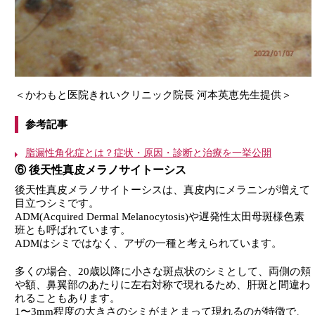
＜かわもと医院きれいクリニック院長 河本英恵先生提供＞
参考記事
脂漏性角化症とは？症状・原因・診断と治療を一挙公開
⑥ 後天性真皮メラノサイトーシス
後天性真皮メラノサイトーシスは、真皮内にメラニンが増えて
目立つシミです。
ADM(Acquired Dermal Melanocytosis)や遅発性太田母斑様色素
班とも呼ばれています。
ADMはシミではなく、アザの一種と考えられています。
多くの場合、20歳以降に小さな斑点状のシミとして、両側の頬
や額、鼻翼部のあたりに左右対称で現れるため、肝斑と間違わ
れることもあります。
1〜3mm程度の大きさのシミがまとまって現れるのが特徴で、