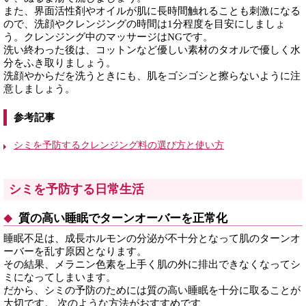
また、界面活性剤やオイルが肌に長時間触れることも刺激になる
ので、洗顔やクレンジングの時間は1分程度を目安にしましょ
う。クレンジング中のマッサージはNGです。
洗い終わった後は、コットンなど優しい素材のタオルで優しく水
分をふき取りましょう。
洗顔やからだを洗うときにも、肌をゴシゴシと擦らないように注
意しましょう。
参考記事
シミを予防するクレンジング料の選び方と使い方
シミを予防する日常生活
質の高い睡眠でターンオーバーを正常化
睡眠不足は、成長ホルモンの分泌が不十分となって肌のターンオ
ーバーを乱す原因となります。
その結果、メラニン色素を上手く肌の外に排出できなくなってシ
ミになってしまいます。
だから、シミの予防のためには質の高い睡眠を十分に取ることが
大切です。 次のような方法がおすすめです