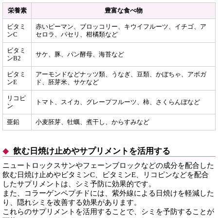
栄養素
豊富な食べ物
ビタミ
赤いピーマン、ブロッコリー、キウイフルーツ、イチゴ、ア
ンC
セロラ、パセリ、柑橘類など
ビタミ
サケ、豚、パン酵母、海苔など
ンB2
ビタミ
アーモンドなどナッツ類、うなぎ、豆類、かぼちゃ、アボガ
ンE
ド、胚芽米、サケなど
リコピ
トマト、スイカ、グレープフルーツ、柿、さくらんぼなど
ン
亜鉛
小麦胚芽、牡蠣、煮干し、からすみなど
飲む日焼け止めやサプリメントを活用する
ニュートロックスサンやフェーンブロックなどの成分を配合した
飲む日焼け止めやビタミンC、ビタミンE、リコピンなどを配合
したサプリメントは、シミ予防に効果的です。
また、コラーゲンペプチドには、紫外線による日焼けを軽減した
り、隠れシミを改善する効果があります。
これらのサプリメントを活用することで、シミを予防することが