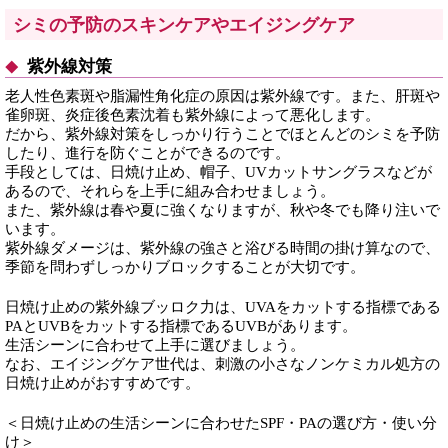
シミの予防のスキンケアやエイジングケア
紫外線対策
老人性色素斑や脂漏性角化症の原因は紫外線です。また、肝斑や
雀卵斑、炎症後色素沈着も紫外線によって悪化します。
だから、紫外線対策をしっかり行うことでほとんどのシミを予防
したり、進行を防ぐことができるのです。
手段としては、日焼け止め、帽子、UVカットサングラスなどが
あるので、それらを上手に組み合わせましょう。
また、紫外線は春や夏に強くなりますが、秋や冬でも降り注いで
います。
紫外線ダメージは、紫外線の強さと浴びる時間の掛け算なので、
季節を問わずしっかりブロックすることが大切です。
日焼け止めの紫外線ブッロク力は、UVAをカットする指標である
PAとUVBをカットする指標であるUVBがあります。
生活シーンに合わせて上手に選びましょう。
なお、エイジングケア世代は、刺激の小さなノンケミカル処方の
日焼け止めがおすすめです。
＜日焼け止めの生活シーンに合わせたSPF・PAの選び方・使い分
け＞