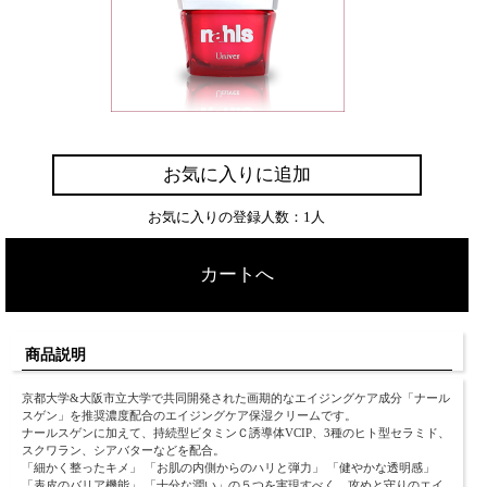
お気に入りに追加
お気に入りの登録人数：1人
カートへ
商品説明
京都大学&大阪市立大学で共同開発された画期的なエイジングケア成分「ナール
スゲン」を推奨濃度配合のエイジングケア保湿クリームです。
ナールスゲンに加えて、持続型ビタミンＣ誘導体VCIP、3種のヒト型セラミド、
スクワラン、シアバターなどを配合。
「細かく整ったキメ」 「お肌の内側からのハリと弾力」 「健やかな透明感」
「表皮のバリア機能」 「十分な潤い」の５つを実現すべく、攻めと守りのエイ