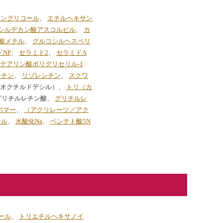
レングリコール
、
エチルヘキサン
シルデカン酸アスコルビル
、
カ
酸メチル
、
グルコシルヘスペリ
NP
、
セラミド2
、
セラミドA
テアリン酸ポリグリセリル-1
シチン
、
リゾレシチン
、
スクワ
オクチルドデシル）、
トリ（カ
グリチルレチン酸、
グリチルレ
ボマー
、
（アクリレーツ／アク
ール
、
水酸化Na
、
ペンテト酸5N
ール
、
トリエチルヘキサノイ