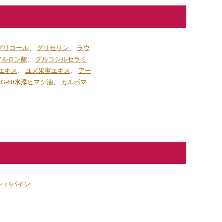
グリコール
、
グリセリン
、
ラウ
アルロン酸
、
グルコシルセラミ
エキス
、
ユズ果実エキス
、
アー
EG-60水添ヒマシ油
、
カルボマ
ン
パパイン