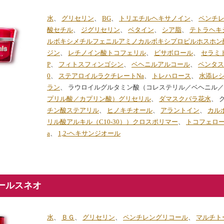
水
、
グリセリン
、
BG
、
トリエチルヘキサノイン
、
ペンチ
酸セチル
、
ジグリセリン
、
ベタイン
、
シア脂
、
テトラヘキ
ルボキシメチルフェニルアミノカルボキシプロピルホスホン
ジン
、
レチノイン酸トコフェリル
、
ビサボロール
、
セラミド
P
、
フィトスフィンゴシン
、
ベヘニルアルコール
、
ペンタス
0
、
ステアロイルラクチレートNa
、
トレハロース
、
水添レ
ラン
、
ラウロイルグルタミン酸（コレステリル／ベヘニル／
プリル酸／カプリン酸）グリセリル
、
ダマスクバラ花水
、
チン酸ステアリル
、
ヒノキチオール
、
アラントイン
、
カル
リル酸アルキル（C10-30））クロスポリマー
、
トコフェロ
a
、
1,2-ヘキサンジオール
ールスネオ
水
、
ＢＧ
、
グリセリン
、
ペンチレングリコール
、
マルチト