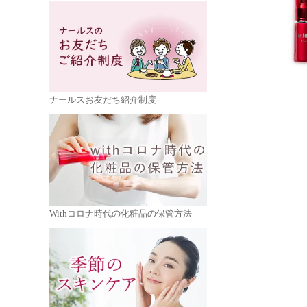
ナールスお友だち紹介制度
Withコロナ時代の化粧品の保管方法