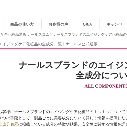
商品の使い方
お客様の声
Q&A
キャンペー
配合化粧品通販 ナールスコム
>
ナールスブランドのエイジングケア化粧品の
エイジングケア化粧品の全成分一覧｜ナールス公式通販
ナールスブランドのエイジ
全成分につ
ALL COMPONENT
お客様にナールスブランドのエイジングケア化粧品の１つ１つについて
１つの手段として、製品ごとに美容成分について詳しく情報を提供した
全成分表示
に掲載している成分の特徴や効果、安全性に関する情報を詳