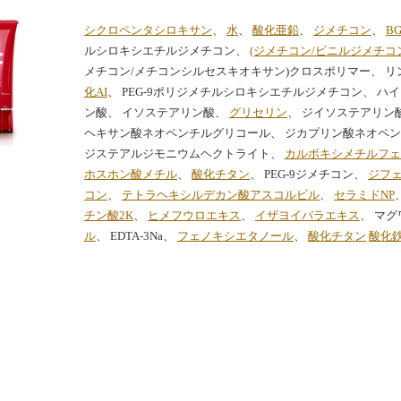
シクロペンタシロキサン
、
水
、
酸化亜鉛
、
ジメチコン
、
B
ルシロキシエチルジメチコン、
(ジメチコン/ビニルジメチコ
メチコン/メチコンシルセスキオキサン)クロスポリマー、
リ
化AI
、
PEG-9ポリジメチルシロキシエチルジメチコン、
ハイ
ン酸、
イソステアリン酸、
グリセリン
、
ジイソステアリン酸
ヘキサン酸ネオペンチルグリコール、
ジカプリン酸ネオペン
ジステアルジモニウムヘクトライト、
カルボキシメチルフェ
ホスホン酸メチル
、
酸化チタン
、
PEG-9ジメチコン、
ジフ
コン
、
テトラヘキシルデカン酸アスコルビル
、
セラミドNP
チン酸2K
、
ヒメフウロエキス
、
イザヨイバラエキス
、
マグ
ル
、
EDTA-3Na、
フェノキシエタノール
、
酸化チタン
酸化