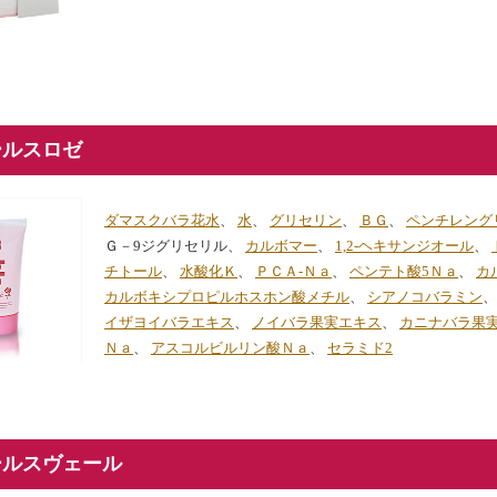
ールスロゼ
ダマスクバラ花水
、
水
、
グリセリン
、
ＢＧ
、
ペンチレング
Ｇ－9ジグリセリル、
カルボマー
、
1,2-ヘキサンジオール
、
チトール
、
水酸化Ｋ
、
ＰＣＡ-Ｎａ
、
ペンテト酸5Ｎａ
、
カ
カルボキシプロピルホスホン酸メチル
、
シアノコバラミン
、
イザヨイバラエキス
、
ノイバラ果実エキス
、
カニナバラ果
Ｎａ
、
アスコルビルリン酸Ｎａ
、
セラミド2
ールスヴェール