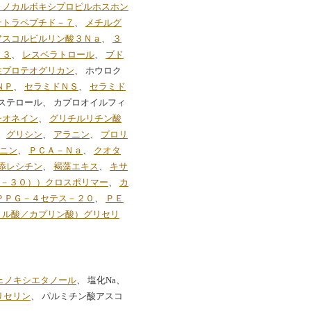
ミノカルボキシプロピルホスホン
テトラペプチド－７
、
メチルグ
アスコルビルリン酸３Ｎａ
、
３
－３
、
レスベラトロール
、
ブド
性プロテオグリカン
、
ホウロク
ＮＰ
、
セラミドＮＳ
、
セラミド
ステロール、
カプロオイルフィ
チオネイン
、
グリチルリチン酸
、
グリシン
、
アラニン
、
プロリ
ニン
、
ＰＣＡ－Ｎａ
、
クオタ
添レシチン
、
褐藻エキス
、
キサ
－３０））クロスポリマー
、
カ
ＰＰＧ－４セテス－２０
、
ＰＥ
リル酸／カプリン酸）グリセリ
ェノキシエタノール
、
塩化Na、
リセリン
、
パルミチン酸アスコ