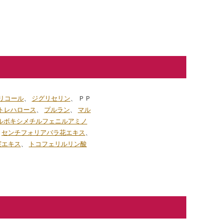
リコール
、
ジグリセリン
、
ＰＰ
トレハロース
、
プルラン
、
マル
ルボキシメチルフェニルアミノ
センチフォリアバラ花エキス
、
実エキス
、
トコフェリルリン酸