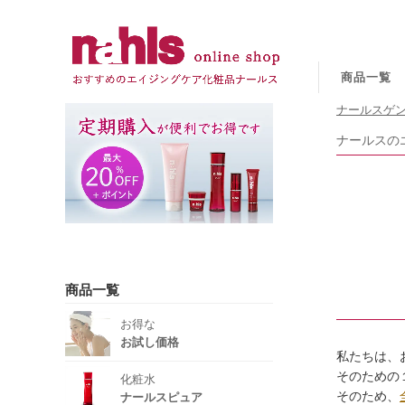
商品一覧
ナールスゲン
ナールスの
商品一覧
お得な
お試し価格
私たちは、
そのための
化粧水
そのため、
ナールスピュア