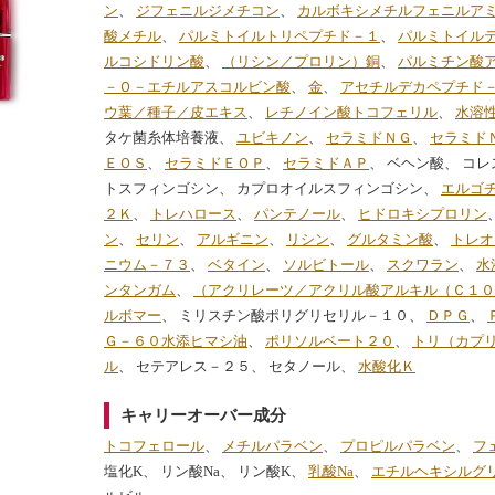
ン
、
ジフェニルジメチコン
、
カルボキシメチルフェニルア
酸メチル
、
パルミトイルトリペプチド－１
、
パルミトイル
ルコシドリン酸
、
（リシン／プロリン）銅
、
パルミチン酸
－Ｏ－エチルアスコルビン酸
、
金
、
アセチルデカペプチド
ウ葉／種子／皮エキス
、
レチノイン酸トコフェリル
、
水溶
タケ菌糸体培養液、
ユビキノン
、
セラミドＮＧ
、
セラミド
ＥＯＳ
、
セラミドＥＯＰ
、
セラミドＡＰ
、
ベヘン酸、
コレ
トスフィンゴシン、
カプロオイルスフィンゴシン、
エルゴ
２Ｋ
、
トレハロース
、
パンテノール
、
ヒドロキシプロリン
ン
、
セリン
、
アルギニン
、
リシン
、
グルタミン酸
、
トレオ
ニウム－７３
、
ベタイン
、
ソルビトール
、
スクワラン
、
水
ンタンガム
、
（アクリレーツ／アクリル酸アルキル（Ｃ１０
ルボマー
、
ミリスチン酸ポリグリセリル－１０、
ＤＰＧ
、
Ｇ－６０水添ヒマシ油
、
ポリソルベート２０
、
トリ（カプ
ル
、
セテアレス－２５、
セタノール、
水酸化Ｋ
キャリーオーバー成分
トコフェロール
、
メチルパラベン
、
プロピルパラベン
、
フ
塩化K、
リン酸Na、
リン酸K、
乳酸Na
、
エチルヘキシルグ