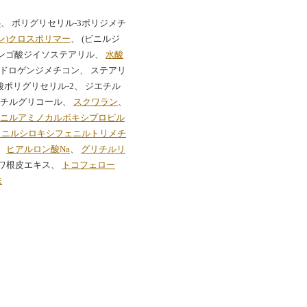
G
、
ポリグリセリル-3ポリジメチ
ン)クロスポリマー
、
(ビニルジ
ンゴ酸ジイソステアリル、
水酸
ドロゲンジメチコン、
ステアリ
ポリグリセリル-2、
ジエチル
チルグリコール、
スクワラン
、
ニルアミノカルボキシプロピル
ェニルシロキシフェニルトリメチ
、
ヒアルロン酸Na
、
グリチルリ
ワ根皮エキス、
トコフェロー
鉄