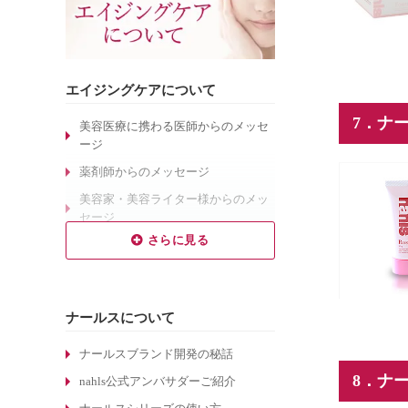
エイジングケアについて
7．ナ
美容医療に携わる医師からのメッセ
ージ
薬剤師からのメッセージ
美容家・美容ライター様からのメッ
セージ
乾燥肌対策のエイジングケア
敏感肌対策のエイジングケア
しわ対策のエイジングケア
ナールスについて
毛穴対策のエイジングケア
くすみ対策のエイジングケア
ナールスブランド開発の秘話
8．ナ
ターンオーバーについて
nahls公式アンバサダーご紹介