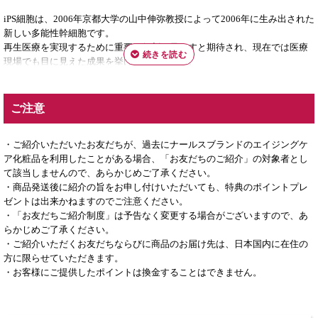
iPS細胞は、2006年京都大学の山中伸弥教授によって2006年に生み出された
新しい多能性幹細胞です。
再生医療を実現するために重要な役割を果たすと期待され、現在では医療
現場でも目に見えた成果を挙げつつあります。
しかしながら、この研究の長期的な継続には、人材の確保を初め支援が必
要とされています。
ご注意
株式会社ディープインパクトは、ナールスのエイジングケア化粧品事業だ
けではなく、医学・薬学に関する出版や臨床研究支援事業にも取り組んで
・ご紹介いただいたお友だちが、過去にナールスブランドのエイジングケ
いますが、本研究の発展は、日本再生医療やアンチエイジング医療に大き
ア化粧品を利用したことがある場合、「お友だちのご紹介」の対象者とし
く寄与すると信じています。 それがひいては、私たちやお客様をはじめと
て該当しませんので、あらかじめご了承ください。
する人々の健康のために役立つと確信しています。
・商品発送後に紹介の旨をお申し付けいただいても、特典のポイントプレ
ゼントは出来かねますのでご注意ください。
そんな想いから、わずかではありますがiPS細胞研究基金への寄付を続けて
・「お友だちご紹介制度」は予告なく変更する場合がございますので、あ
います。
らかじめご了承ください。
・ご紹介いただくお友だちならびに商品のお届け先は、日本国内に在住の
株式会社ディープインパクト
方に限らせていただきます。
代表取締役
・お客様にご提供したポイントは換金することはできません。
富本充昭