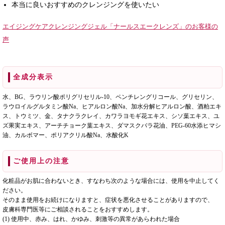
本当に良いおすすめのクレンジングを使いたい
エイジングケアクレンジングジェル「ナールスエークレンズ」のお客様の
声
全成分表示
水、BG、ラウリン酸ポリグリセリル-10、ペンチレングリコール、グリセリン、
ラウロイルグルタミン酸Na、ヒアルロン酸Na、加水分解ヒアルロン酸、酒粕エキ
ス、トウミツ、金、タナクラクレイ、カワラヨモギ花エキス、シソ葉エキス、ユ
ズ果実エキス、アーチチョーク葉エキス、ダマスクバラ花油、PEG-60水添ヒマシ
油、カルボマー、ポリアクリル酸Na、水酸化K
ご使用上の注意
化粧品がお肌に合わないとき、すなわち次のような場合には、使用を中止してく
ださい。
そのまま使用をお続けになりますと、症状を悪化させることがありますので、
皮膚科専門医等にご相談されることをおすすめします。
(1) 使用中、赤み、はれ、かゆみ、刺激等の異常があらわれた場合