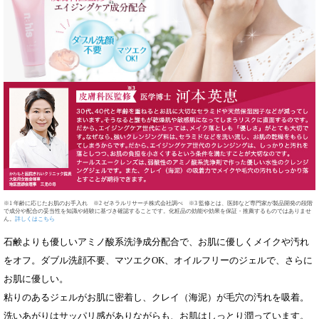
※1 年齢に応じたお肌のお手入れ ※2 ゼネラルリサーチ株式会社調べ ※3 監修とは、医師など専門家が製品開発の段階
で成分や配合の妥当性を知識や経験に基づき確認することです。化粧品の効能や効果を保証・推薦するものではありませ
ん。
詳しくはこちら
石鹸よりも優しいアミノ酸系洗浄成分配合で、お肌に優しくメイクや汚れ
をオフ。ダブル洗顔不要、マツエクOK、オイルフリーのジェルで、さらに
お肌に優しい。
粘りのあるジェルがお肌に密着し、クレイ（海泥）が毛穴の汚れを吸着。
洗いあがりはサッパリ感がありながらも、お肌はしっとり潤っています。