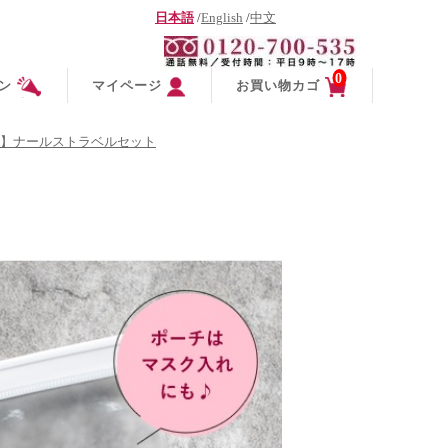
日本語
/
English
/
中文
0
ン
マイページ
お買い物カゴ
】ナールストラベルセット