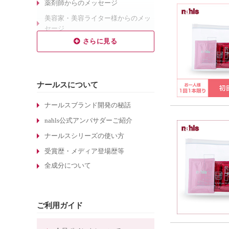
薬剤師からのメッセージ
美容家・美容ライター様からのメッ
セージ
乾燥肌対策のエイジングケア
敏感肌対策のエイジングケア
しわ対策のエイジングケア
ナールスについて
毛穴対策のエイジングケア
くすみ対策のエイジングケア
ナールスブランド開発の秘話
ターンオーバーについて
nahls公式アンバサダーご紹介
酵素洗顔について
ナールスシリーズの使い方
エイジングケア化粧品の選び方
受賞歴・メディア登場歴等
全成分について
敏感肌化粧品の選び方
30代のエイジングケア化粧品
たるみ毛穴ケアの化粧水
ご利用ガイド
しわ対策のエイジングケア化粧品
ほうれい線対策のエイジングケア化