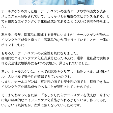
ナールスゲンを知った後、ナールスゲンの発表データや学術論文を読み、
メカニズムも解明されていて、しっかりと有用性のエビデンスもある、と
ても優秀なエイジングケア化粧品成分であることに大いに興味を持ちまし
た。
私自身、長年、医薬品に関連する業界にいますが、ナールスゲンが他のエ
イジングケア成分と違って、医薬品的な作用を持っていることが、一番の
ポイントでした。
もちろん、ナールスゲンの安全性も気になりました。
画期的なエイジングケア化粧品成分だったゆえに、通常、化粧品で実施さ
れる安全性試験以外にも4つの試験が、課せられていました。
幸い、ナールスゲンは、すべての試験をクリアし、動物レベル、細胞レベ
ル、人レベルで安全性が確認できていたのです。
つまり、ナールスゲンは、有効性の面でも安全性の面でも、期待できるエ
イジングケア化粧品成分であることが証明されていたのです。
そこまでわかってきた後、「もしかしたらナールスゲンを使えば、今まで
に無い画期的なエイジングケア化粧品が作れるかも？いや、作ってみた
い」という気持ちが、次第に強くなっていったのです。