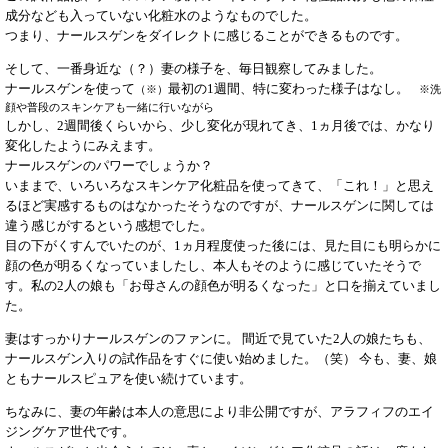
成分なども入っていない化粧水のようなものでした。
つまり、ナールスゲンをダイレクトに感じることができるものです。
そして、一番身近な（？）妻の様子を、毎日観察してみました。
ナールスゲンを使って
最初の1週間、特に変わった様子はなし。
（※）
※洗
顔や普段のスキンケアも一緒に行いながら
しかし、2週間後くらいから、少し変化が現れてき、1ヵ月後では、かなり
変化したようにみえます。
ナールスゲンのパワーでしょうか？
いままで、いろいろなスキンケア化粧品を使ってきて、「これ！」と思え
るほど実感するものはなかったそうなのですが、ナールスゲンに関しては
違う感じがするという感想でした。
目の下がくすんでいたのが、1ヵ月程度使った後には、見た目にも明らかに
顔の色が明るくなっていましたし、本人もそのように感じていたそうで
す。私の2人の娘も「お母さんの顔色が明るくなった」と口を揃えていまし
た。
妻はすっかりナールスゲンのファンに。 間近で見ていた2人の娘たちも、
ナールスゲン入りの試作品をすぐに使い始めました。（笑） 今も、妻、娘
ともナールスピュアを使い続けています。
ちなみに、妻の年齢は本人の意思により非公開ですが、アラフィフのエイ
ジングケア世代です。