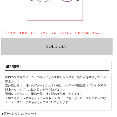
「【アイケアメガネ】クリア/ラウンドフレーム/ワイン」の在庫がありません。
SOLD OUT
商品説明
国内の光学専門メーカーの職人による手作りレンズで、紫外線を吸収して99％
以上カット！
紫外線に加え、目へのダメージが大きい高エネルギー可視光線（HEV）を97％
以上カットして、お肌と目の老化を防ぎます。
透明レンズなので、季節や屋内外を問わず気軽に使えます。
※紫外線とHEV光線をレンズが吸収してカットできるように、完全透明ではな
く、若干ブルー系の色がほんのりついております。
●紫外線99％以上カット