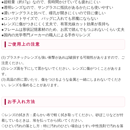
●超軽量（約17g）なので、長時間かけていても疲れにくい
●透明レンズなので、サングラスに抵抗があるかたにも使いやすい
●濃いサングラスと比べて、瞳孔が開きにくいので目に優しい
●コンパクトサイズで、バッグに入れても邪魔にならない
●レンズに傷がつきにくく丈夫で、有害光線カット効果が長持ち
●フレームは形状記憶素材のため、お尻で踏んでもつぶれないくらい丈夫
●国内の光学専門メーカーの職人による手作りレンズ
ご使用上の注意
(1) プラスチックレンズも強い衝撃があれば破損する可能性がありますので、ご
注意ください。
(2) レンズ面を下にして置かないでください。レンズに傷がつくことがありま
す。
(3) 高温の所に置いたり、傷をつけるような金属と一緒にしまわないでくださ
い。レンズを傷めることがあります。
お手入れ方法
◇レンズの拭き方：柔らかい布で軽く拭き取ってください。砂ぼこりなどが付
着しているときは、埃を払ってから拭いてください。
◇ひどい汚れの落とし方：特に汚れのひどい場合はうすい中性洗剤で汚れを落