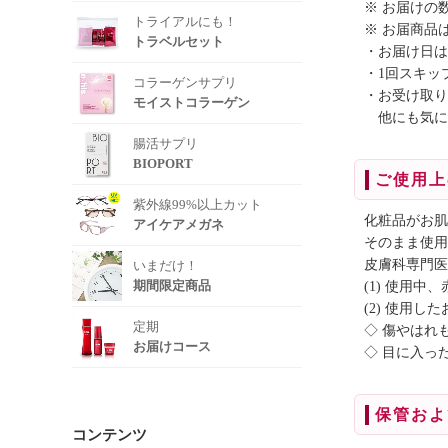
※ お届けの
トライアルにも！
※ お届商品
トラベルセット
・お届け日は
・1回スキッ
コラーゲンサプリ
・お受け取り
モイストコラーゲン
他にも気に
腸活サプリ
BIOPORT
ご使用上
紫外線99%以上カット
化粧品がお肌
アイケアメガネ
そのまま使用
皮膚科専門医
いまだけ！
期間限定商品
(1) 使用
(2) 使用
定期
◇ 傷やはれ
お届けコース
◇ 目に入っ
保管およ
コンテンツ