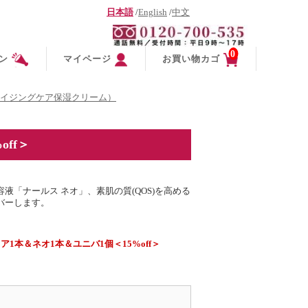
日本語
/
English
/
中文
0
ン
マイページ
お買い物カゴ
イジングケア保湿クリーム）
ff＞
。
「ナールス ネオ」、素肌の質(QOS)を高める
バーします。
1本＆ネオ1本＆ユニバ1個＜15%off＞