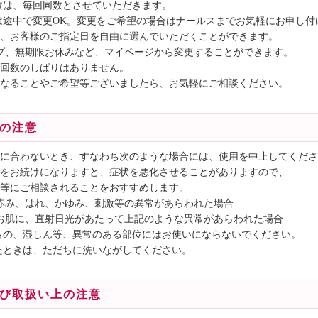
数は、毎回同数とさせていただきます。
は途中で変更OK。変更をご希望の場合はナールスまでお気軽にお申し付
、お客様のご指定日を自由に選んでいただくことができます。
プ、無期限お休みなど、マイページから変更することができます。
回数のしばりはありません。
なることやご希望等ございましたら、お気軽にご相談ください。
の注意
に合わないとき、すなわち次のような場合には、使用を中止してくださ
をお続けになりますと、症状を悪化させることがありますので、
等にご相談されることをおすすめします。
中、赤み、はれ、かゆみ、刺激等の異常があらわれた場合
したお肌に、直射日光があたって上記のような異常があらわれた場合
もの、湿しん等、異常のある部位にはお使いにならないでください。
たときは、ただちに洗いながしてください。
び取扱い上の注意