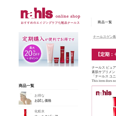
商品一覧
ナールスゲン配
【定期：
ナールス ピュ
素肌サプリメン
「ナールス ユ
This item does n
商品一覧
お得な
お試し価格
化粧水