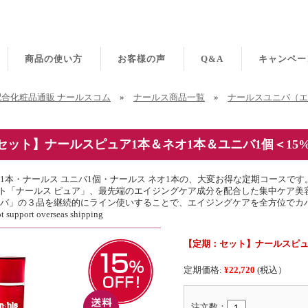
商品の使い方
お客様の声
Q&A
キャンペー
合化粧品通販 ナールスコム
»
ナールス商品一覧
»
ナールスユニバ（エ
セット】ナールスピュア1本＆ネオ1本＆ユニバ1個＜15%o
ア1本・ナールス ユニバ1個・ナールス ネオ1本の、大変お得な定期コースです
ト「ナールス ピュア」、最先端のエイジングケア成分を配合した集中ケア美容液
ニバ」の３品を継続的にライン使いすることで、エイジングケアを全方位でカ
ot support overseas shipping
【定期：セット】ナールスピュア
定期価格:
¥22,720
(税込）
注文数：