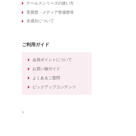
酵素洗顔について
ナールスシリーズの使い方
エイジングケア化粧品の選び方
受賞歴・メディア登場歴等
全成分について
敏感肌化粧品の選び方
30代のエイジングケア化粧品
たるみ毛穴ケアの化粧水
ご利用ガイド
しわ対策のエイジングケア化粧品
ほうれい線対策のエイジングケア化
会員ポイントについて
粧品
お買い物ガイド
ほうれい線ケアのエイジングケア化
よくあるご質問
粧水
ピックアップコンテンツ
>