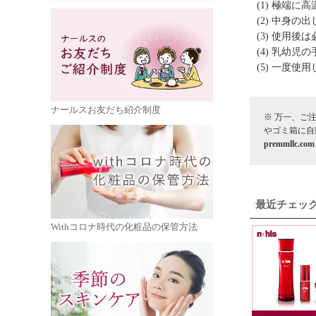
(1) 極端
(2) 中身
(3) 使用
(4) 乳幼
(5) 一度
ナールスお友だち紹介制度
※ 万一、ご
やゴミ箱に自
premmllc.com
最近チェッ
Withコロナ時代の化粧品の保管方法