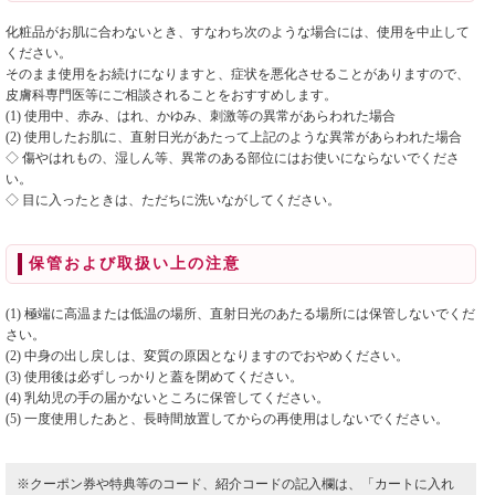
化粧品がお肌に合わないとき、すなわち次のような場合には、使用を中止して
ください。
そのまま使用をお続けになりますと、症状を悪化させることがありますので、
皮膚科専門医等にご相談されることをおすすめします。
(1) 使用中、赤み、はれ、かゆみ、刺激等の異常があらわれた場合
(2) 使用したお肌に、直射日光があたって上記のような異常があらわれた場合
◇ 傷やはれもの、湿しん等、異常のある部位にはお使いにならないでくださ
い。
◇ 目に入ったときは、ただちに洗いながしてください。
保管および取扱い上の注意
(1) 極端に高温または低温の場所、直射日光のあたる場所には保管しないでくだ
さい。
(2) 中身の出し戻しは、変質の原因となりますのでおやめください。
(3) 使用後は必ずしっかりと蓋を閉めてください。
(4) 乳幼児の手の届かないところに保管してください。
(5) 一度使用したあと、長時間放置してからの再使用はしないでください。
※クーポン券や特典等のコード、紹介コードの記入欄は、「カートに入れ