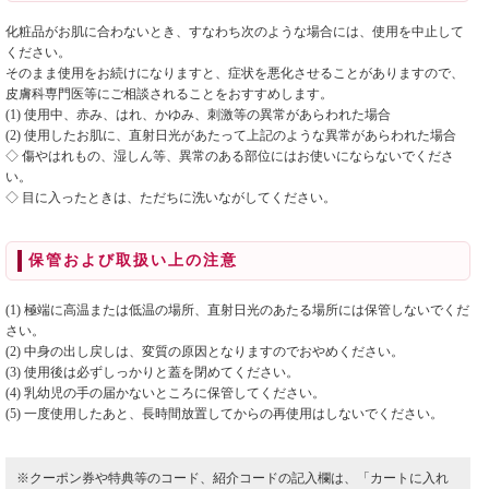
化粧品がお肌に合わないとき、すなわち次のような場合には、使用を中止して
ください。
そのまま使用をお続けになりますと、症状を悪化させることがありますので、
皮膚科専門医等にご相談されることをおすすめします。
(1) 使用中、赤み、はれ、かゆみ、刺激等の異常があらわれた場合
(2) 使用したお肌に、直射日光があたって上記のような異常があらわれた場合
◇ 傷やはれもの、湿しん等、異常のある部位にはお使いにならないでくださ
い。
◇ 目に入ったときは、ただちに洗いながしてください。
保管および取扱い上の注意
(1) 極端に高温または低温の場所、直射日光のあたる場所には保管しないでくだ
さい。
(2) 中身の出し戻しは、変質の原因となりますのでおやめください。
(3) 使用後は必ずしっかりと蓋を閉めてください。
(4) 乳幼児の手の届かないところに保管してください。
(5) 一度使用したあと、長時間放置してからの再使用はしないでください。
※クーポン券や特典等のコード、紹介コードの記入欄は、「カートに入れ