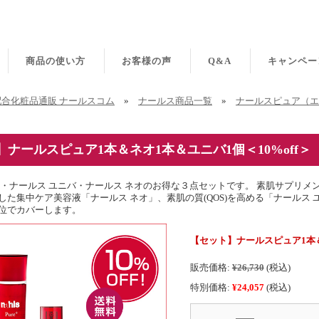
商品の使い方
お客様の声
Q&A
キャンペー
合化粧品通販 ナールスコム
»
ナールス商品一覧
»
ナールスピュア（エ
ナールスピュア1本＆ネオ1本＆ユニバ1個＜10%off＞
ア・ナールス ユニバ・ナールス ネオのお得な３点セットです。 素肌サプリメ
した集中ケア美容液「ナールス ネオ」、素肌の質(QOS)を高める「ナールス
位でカバーします。
【セット】ナールスピュア1本＆
販売価格:
¥26,730
(税込)
特別価格:
¥24,057
(税込)