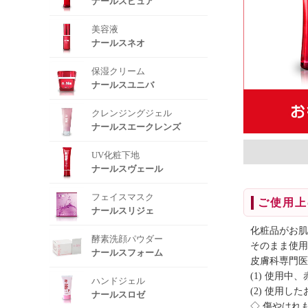
ナールスピュア
美容液
ナールスネオ
保湿クリーム
ナールスユニバ
クレンジングジェル
ナールスエークレンズ
UV化粧下地
ナールスヴェール
フェイスマスク
ご使用上
ナールスリジェ
化粧品がお肌
酵素洗顔パウダー
そのまま使用
ナールスフォーム
皮膚科専門医
(1) 使用
ハンドジェル
(2) 使用
ナールスロゼ
◇ 傷やはれ