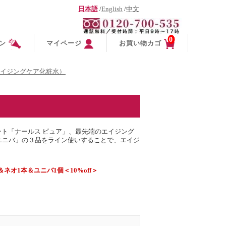
日本語
/
English
/
中文
0
ン
マイページ
お買い物カゴ
イジングケア化粧水）
ント「ナールス ピュア」、最先端のエイジング
 ユニバ」の３品をライン使いすることで、エイジ
ネオ1本＆ユニバ1個＜10%off＞