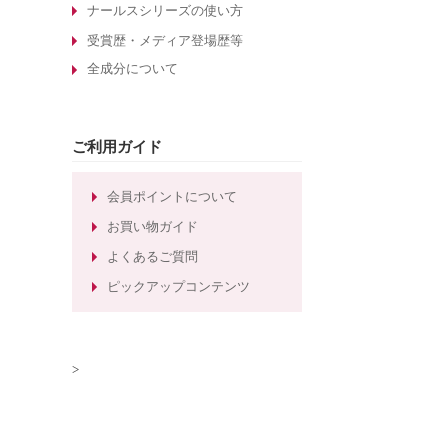
酵素洗顔について
ナールスシリーズの使い方
エイジングケア化粧品の選び方
受賞歴・メディア登場歴等
全成分について
敏感肌化粧品の選び方
30代のエイジングケア化粧品
たるみ毛穴ケアの化粧水
ご利用ガイド
しわ対策のエイジングケア化粧品
ほうれい線対策のエイジングケア化
会員ポイントについて
粧品
お買い物ガイド
ほうれい線ケアのエイジングケア化
よくあるご質問
粧水
ピックアップコンテンツ
>