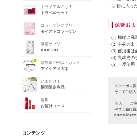
◇ 目に入っ
トライアルにも！
トラベルセット
保管およ
コラーゲンサプリ
モイストコラーゲン
(1) 極端
腸活サプリ
(2) 中身
BIOPORT
(3) 使用
(4) 乳幼
紫外線99%以上カット
(5) 一度
アイケアメガネ
いまだけ！
※クーポン券
期間限定商品
そこでご記入
定期
※ 万一、ご
お届けコース
やゴミ箱に自
premmllc.com
コンテンツ