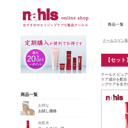
商品一覧
ナールスゲン配
【セット】
ナールス ピュ
ケア成分を配合
ングケアを全方
商品一覧
お得な
お試し価格
化粧水