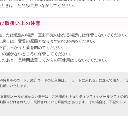
たときは、ただちに洗いながしてください。
び取扱い上の注意
に高温または低温の場所、直射日光のあたる場所には保管しないでください
の出し戻しは、変質の原因となりますのでおやめください。
後は必ずしっかりと蓋を閉めてください。
児の手の届かないところに保管してください。
使用したあと、長時間放置してからの再使用はしないでください。
や特典等のコード、紹介コードの記入欄は、「カートに入れる」に進んで頂き、「
お願いいたします。
注文確認メールが届かない場合は、ご利用のセキュリティソフトやメールソフトの迷
動振り分けされたり、削除されている可能性があります。その場合は、下記のド