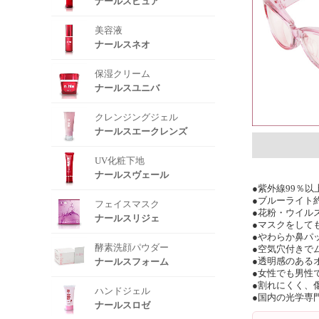
ナールスピュア
美容液
ナールスネオ
保湿クリーム
ナールスユニバ
クレンジングジェル
ナールスエークレンズ
UV化粧下地
ナールスヴェール
●紫外線99％以
●ブルーライト
フェイスマスク
●花粉・ウイル
ナールスリジェ
●マスクをして
●やわらか鼻パ
酵素洗顔パウダー
●空気穴付きで
ナールスフォーム
●透明感のある
●女性でも男性
●割れにくく、
ハンドジェル
●国内の光学専
ナールスロゼ