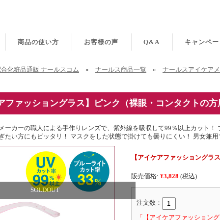
商品の使い方
お客様の声
Q&A
キャンペー
合化粧品通販 ナールスコム
»
ナールス商品一覧
»
ナールスアイケアメ
アファッショングラス】ピンク（裸眼・コンタクトの方
メーカーの職人による手作りレンズで、紫外線を吸収して99％以上カット！ 
ぎたい方にもピッタリ！ マスクをした状態で掛けても曇りにくい！ 男女兼用
【アイケアファッショングラ
販売価格:
¥3,828
(税込)
SOLDOUT
注文数：
「【アイケアファッショング